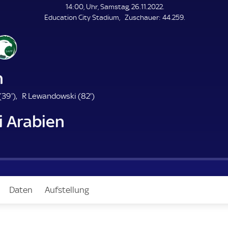
L
14:00, Uhr, Samstag, 26.11.2022.
E
Z
Education City Stadium
Zuschauer:
44.259.
N
D
u
E
s
c
h
a
n
u
e
3
8
(
39'
)
R Lewandowski (
82'
)
r
9
2
i Arabien
.
.
m
m
i
i
n
n
u
u
t
t
e
e
Daten
Aufstellung