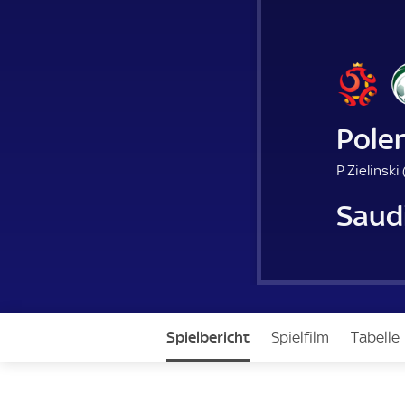
Pole
P Zielinski 
Saud
Spielbericht
Spielfilm
Tabelle