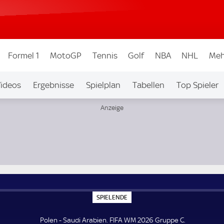
Formel 1
MotoGP
Tennis
Golf
NBA
NHL
Meh
ideos
Ergebnisse
Spielplan
Tabellen
Top Spieler
ew.
S
SPIELENDE
P
I
E
Polen - Saudi Arabien. FIFA WM 2026 Gruppe C.