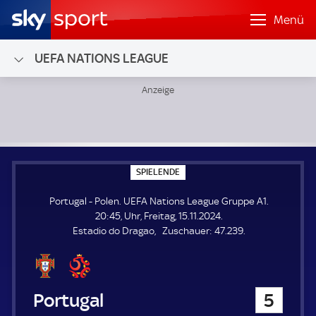
Menü
UEFA NATIONS LEAGUE
Portugal - Polen; UEFA Nations League Gruppe A1
S
SPIELENDE
P
I
Portugal - Polen. UEFA Nations League Gruppe A1.
E
L
20:45, Uhr, Freitag, 15.11.2024.
E
Z
Estadio do Dragao
Zuschauer:
47.239.
N
D
u
E
s
c
h
Portugal
5
a