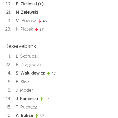
10
P
Zielinski
(c)
21
N
Zalewski
9
M
Bogusz
45'
45. minute
23
K
Piatek
81'
81. minute
Reservebank
1
L
Skorupski
22
B
Dragowski
4
S
Walukiewicz
45'
45. minute
6
B
Slisz
8
J
Moder
13
J
Kaminski
32'
32. minute
15
T
Puchacz
16
A
Buksa
73'
73. minute