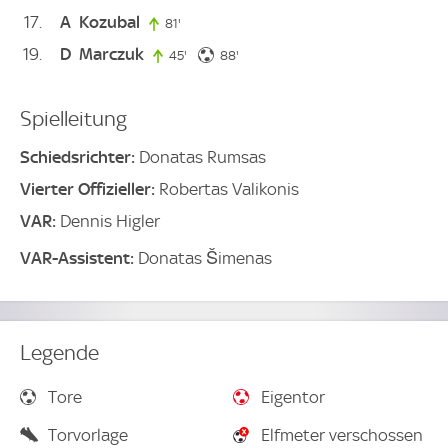
17
A
Kozubal
81'
81. minute
19
D
Marczuk
88. minute
45'
45. minute
88'
Spielleitung
Schiedsrichter:
Donatas Rumsas
Vierter Offizieller:
Robertas Valikonis
VAR:
Dennis Higler
VAR-Assistent:
Donatas Šimenas
Legende
Tore
Eigentor
Torvorlage
Elfmeter verschossen