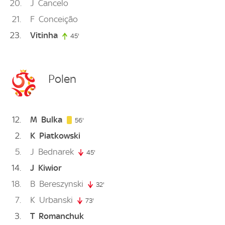
20
J
Cancelo
21
F
Conceição
23
Vitinha
45'
45. minute
Polen
12
M
Bulka
56. minute
56'
2
K
Piatkowski
5
J
Bednarek
45'
45. minute
14
J
Kiwior
18
B
Bereszynski
32'
32. minute
7
K
Urbanski
73'
73. minute
3
T
Romanchuk