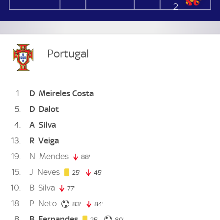
2
Portugal
1
D
Meireles Costa
5
D
Dalot
4
A
Silva
13
R
Veiga
19
N
Mendes
88'
88. minute
15
J
Neves
25. minute
25'
45'
45. minute
10
B
Silva
77'
77. minute
18
P
Neto
83. minute
83'
84'
84. minute
8
B
Fernandes
25. minute
80. minute
25'
80'