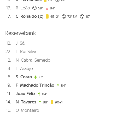
17
R
Leão
59. minute
59'
84'
84. minute
7
C
Ronaldo
(c)
47. minute
72. minute
87. minute
45+2'
72'
EM
87'
Reservebank
12
J
Sá
22
T
Rui Silva
2
N
Cabral Semedo
3
T
Araújo
6
S
Costa
77'
77. minute
9
F
Machado Trincão
84'
84. minute
11
Joao Félix
84'
84. minute
14
N
Tavares
91. minute
88'
88. minute
90+1'
16
O
Monteiro