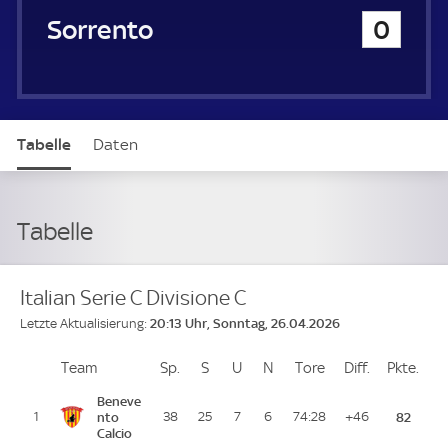
Sorrento
0
Tabelle
Daten
Tabelle
Italian Serie C Divisione C
20:13 Uhr, Sonntag, 26.04.2026
Letzte Aktualisierung:
Team
Team
Sp.
Spiele
S
Siege
U
Unentschieden
N
Niederlagen
Tore
Tore
Diff.
Differenz
Pkte.
Pun
Platz
Beneve
1
nto
38
25
7
6
74:28
+46
82
Calcio