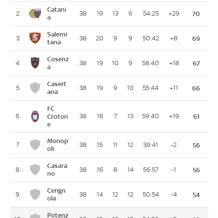
Catani
2
38
19
13
6
54:25
+29
70
a
Salerni
3
38
20
9
9
50:42
+8
69
tana
Cosenz
4
38
19
10
9
58:40
+18
67
a
Casert
5
38
19
9
10
55:44
+11
66
ana
FC
6
Croton
38
18
7
13
59:40
+19
61
e
Monop
7
38
15
11
12
39:41
-2
56
oli
Casara
8
38
16
8
14
56:57
-1
56
no
Cerign
9
38
14
12
12
50:54
-4
54
ola
Potenz