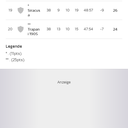
*
19
Siracus
38
9
10
19
48:57
-9
26
a
**
20
Trapan
38
13
10
15
47:54
-7
24
i 1905
Legende
* . (11pts).
** . (25pts).