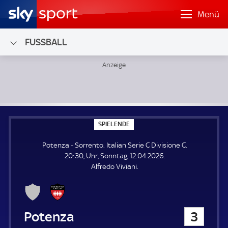
Menü
FUSSBALL
Potenza - Sorrento; Italian Serie C Divisione C
S
SPIELENDE
P
I
Potenza - Sorrento. Italian Serie C Divisione C.
E
L
20:30, Uhr, Sonntag, 12.04.2026.
E
Alfredo Viviani.
N
D
E
Potenza
3