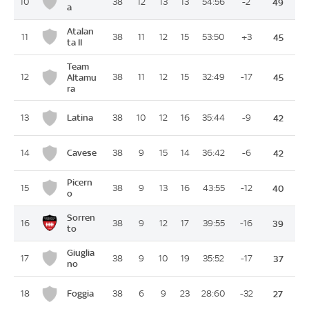
10
38
12
13
13
54:56
-2
49
a
Atalan
11
38
11
12
15
53:50
+3
45
ta II
Team
12
Altamu
38
11
12
15
32:49
-17
45
ra
Latina
13
38
10
12
16
35:44
-9
42
Cavese
14
38
9
15
14
36:42
-6
42
Picern
15
38
9
13
16
43:55
-12
40
o
Sorren
16
38
9
12
17
39:55
-16
39
to
Giuglia
17
38
9
10
19
35:52
-17
37
no
Foggia
18
38
6
9
23
28:60
-32
27