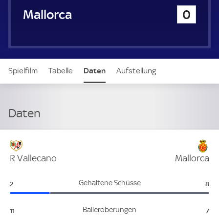
u
Real Mallorca
0
e
r
Spielfilm
Tabelle
Daten
Aufstellung
Daten
Verteidigung
R Vallecano
Mallorca
R Vallecano:
Mal
Gehaltene Schüsse
2
8
R Vallecano:
Mal
Balleroberungen
11
7