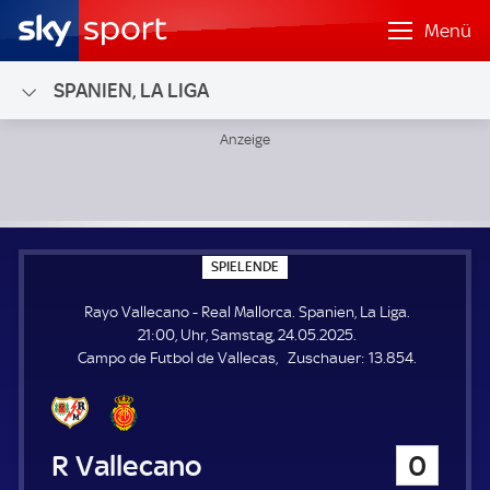
Menü
SPANIEN, LA LIGA
Rayo Vallecano - Real Mallorca; Spanien, La Liga
S
SPIELENDE
P
I
Rayo Vallecano - Real Mallorca. Spanien, La Liga.
E
L
21:00, Uhr, Samstag, 24.05.2025.
E
Z
Campo de Futbol de Vallecas
Zuschauer:
13.854.
N
D
u
E
s
c
h
Rayo Vallecano
0
a