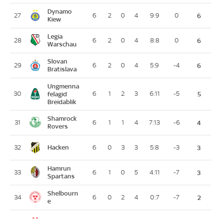
Dynamo
27
6
2
0
4
9:9
0
6
Kiew
Legia
28
6
2
0
4
8:8
0
6
Warschau
Slovan
29
6
2
0
4
5:9
-4
6
Bratislava
Ungmenna
30
felagid
6
1
2
3
6:11
-5
5
Breidablik
Shamrock
31
6
1
1
4
7:13
-6
4
Rovers
Hacken
32
6
0
3
3
5:8
-3
3
Hamrun
33
6
1
0
5
4:11
-7
3
Spartans
Shelbourn
34
6
0
2
4
0:7
-7
2
e