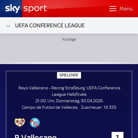
Menü
UEFA CONFERENCE LEAGUE
Rayo Vallecano - Racing Straßburg; UEFA Conference Leag
S
SPIELENDE
P
I
Rayo Vallecano - Racing Straßburg. UEFA Conference
E
L
League Halbfinale.
E
21:00, Uhr, Donnerstag, 30.04.2026.
N
D
Z
Campo de Futbol de Vallecas
Zuschauer:
14.333.
E
u
s
c
h
Rayo Vallecano
1