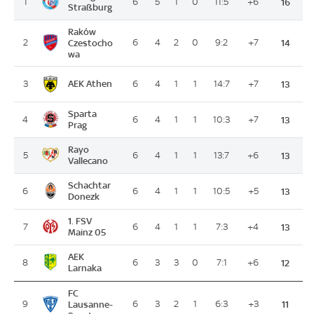
1
6
5
1
0
11:5
+6
16
Straßburg
Raków
2
Czestocho
6
4
2
0
9:2
+7
14
wa
AEK Athen
3
6
4
1
1
14:7
+7
13
Sparta
4
6
4
1
1
10:3
+7
13
Prag
Rayo
5
6
4
1
1
13:7
+6
13
Vallecano
Schachtar
6
6
4
1
1
10:5
+5
13
Donezk
1. FSV
7
6
4
1
1
7:3
+4
13
Mainz 05
AEK
8
6
3
3
0
7:1
+6
12
Larnaka
FC
9
Lausanne-
6
3
2
1
6:3
+3
11