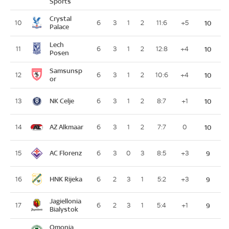
Sports
Crystal
10
6
3
1
2
11:6
+5
10
Palace
Lech
11
6
3
1
2
12:8
+4
10
Posen
Samsunsp
12
6
3
1
2
10:6
+4
10
or
NK Celje
13
6
3
1
2
8:7
+1
10
AZ Alkmaar
14
6
3
1
2
7:7
0
10
AC Florenz
15
6
3
0
3
8:5
+3
9
HNK Rijeka
16
6
2
3
1
5:2
+3
9
Jagiellonia
17
6
2
3
1
5:4
+1
9
Bialystok
Omonia