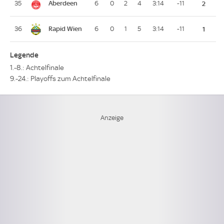
Aberdeen
35
6
0
2
4
3:14
-11
2
Rapid Wien
36
6
0
1
5
3:14
-11
1
Legende
1.-8.: Achtelfinale
9.-24.: Playoffs zum Achtelfinale