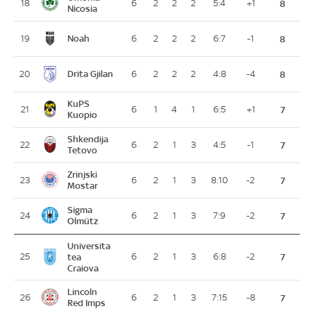
18
6
2
2
2
5:4
+1
8
Nicosia
Noah
19
6
2
2
2
6:7
-1
8
Drita Gjilan
20
6
2
2
2
4:8
-4
8
KuPS
21
6
1
4
1
6:5
+1
7
Kuopio
Shkendija
22
6
2
1
3
4:5
-1
7
Tetovo
Zrinjski
23
6
2
1
3
8:10
-2
7
Mostar
Sigma
24
6
2
1
3
7:9
-2
7
Olmütz
Universita
25
tea
6
2
1
3
6:8
-2
7
Craiova
Lincoln
26
6
2
1
3
7:15
-8
7
Red Imps