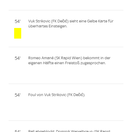
54'
Vuk Strikovic (FK Dečić) sieht eine Gelbe Karte für
überhartes Einsteigen.
54'
Romeo Amané (SK Rapid Wien) bekommt in der
eigenen Hälfte einen Freistoß zugesprochen.
54'
Foul von Vuk Strikovic (FK Dečić).
54'
Ball abgeblockt. Dominik Weixelbraun (SK Rapid