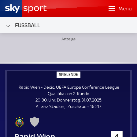
Menü
FUSSBALL
Rapid Wien - Decic; UEFA Europa Conference League Qualif
S
SPIELENDE
P
I
Rapid Wien - Decic. UEFA Europa Conference League
E
L
Qualifikation 2. Runde.
E
20:30, Uhr, Donnerstag, 31.07.2025.
N
D
Z
Allianz Stadion
Zuschauer:
16.217.
E
u
s
c
h
Rapid Wien
4