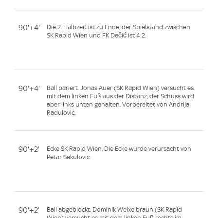
90'+4'
Die 2. Halbzeit ist zu Ende, der Spielstand zwischen
SK Rapid Wien und FK Dečić ist 4:2.
90'+4'
Ball pariert. Jonas Auer (SK Rapid Wien) versucht es
mit dem linken Fuß aus der Distanz, der Schuss wird
aber links unten gehalten. Vorbereitet von Andrija
Radulovic.
90'+2'
Ecke SK Rapid Wien. Die Ecke wurde verursacht von
Petar Sekulovic.
90'+2'
Ball abgeblockt. Dominik Weixelbraun (SK Rapid
Wien) versucht es mit dem linken Fuß rechts im