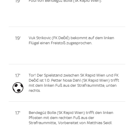
19'
Foul von Bendegúz Bolla (SK Rapid Wien).
19'
Vuk Strikovic (FK Dečić) bekommt auf dem linken
Flügel einen Freistoß zugesprochen.
17'
Tor! Der Spielstand zwischen SK Rapid Wien und FK
Dečić ist 1:0. Petter Nosa Dahl (SK Rapid Wien) trifft
mit dem linken Fuß aus der Strafraummitte, unten
rechts.
17'
Bendegúz Bolla (SK Rapid Wien) trifft den linken
Pfosten mit dem rechten Fuß aus der
Strafraummitte,. Vorbereitet von Matthias Seidl.