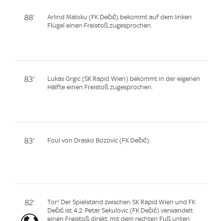
88'
Arlind Maloku (FK Dečić) bekommt auf dem linken
Flügel einen Freistoß zugesprochen.
83'
Lukas Grgic (SK Rapid Wien) bekommt in der eigenen
Hälfte einen Freistoß zugesprochen.
83'
Foul von Drasko Bozovic (FK Dečić).
82'
Tor! Der Spielstand zwischen SK Rapid Wien und FK
Dečić ist 4:2. Petar Sekulovic (FK Dečić) verwandelt
einen Freistoß direkt, mit dem rechten Fuß unten