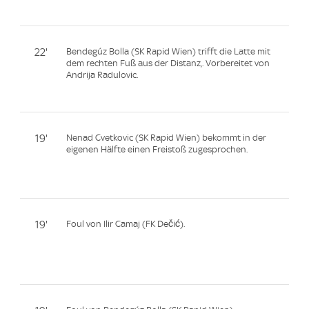
22'
Bendegúz Bolla (SK Rapid Wien) trifft die Latte mit
dem rechten Fuß aus der Distanz,. Vorbereitet von
Andrija Radulovic.
19'
Nenad Cvetkovic (SK Rapid Wien) bekommt in der
eigenen Hälfte einen Freistoß zugesprochen.
19'
Foul von Ilir Camaj (FK Dečić).