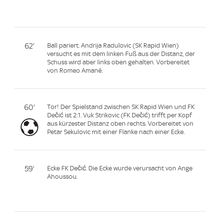
62'
Ball pariert. Andrija Radulovic (SK Rapid Wien)
versucht es mit dem linken Fuß aus der Distanz, der
Schuss wird aber links oben gehalten. Vorbereitet
von Romeo Amané.
60'
Tor! Der Spielstand zwischen SK Rapid Wien und FK
Dečić ist 2:1. Vuk Strikovic (FK Dečić) trifft per Kopf
aus kürzester Distanz oben rechts. Vorbereitet von
Petar Sekulovic mit einer Flanke nach einer Ecke.
59'
Ecke FK Dečić. Die Ecke wurde verursacht von Ange
Ahoussou.