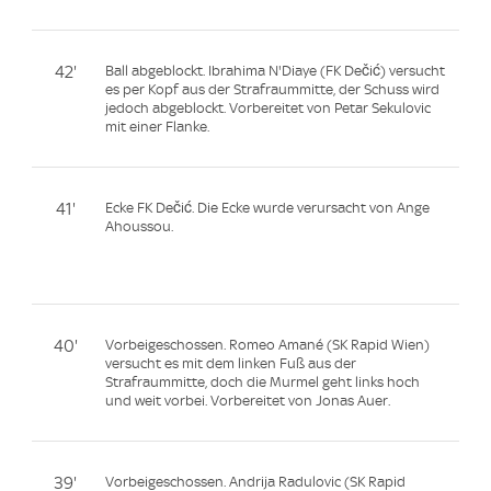
42'
Ball abgeblockt. Ibrahima N'Diaye (FK Dečić) versucht
es per Kopf aus der Strafraummitte, der Schuss wird
jedoch abgeblockt. Vorbereitet von Petar Sekulovic
mit einer Flanke.
41'
Ecke FK Dečić. Die Ecke wurde verursacht von Ange
Ahoussou.
40'
Vorbeigeschossen. Romeo Amané (SK Rapid Wien)
versucht es mit dem linken Fuß aus der
Strafraummitte, doch die Murmel geht links hoch
und weit vorbei. Vorbereitet von Jonas Auer.
39'
Vorbeigeschossen. Andrija Radulovic (SK Rapid