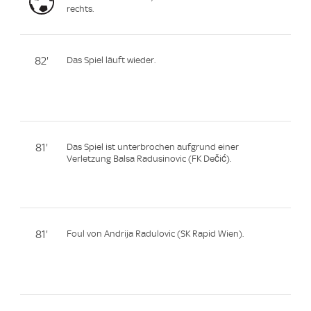
rechts.
82'
Das Spiel läuft wieder.
81'
Das Spiel ist unterbrochen aufgrund einer
Verletzung Balsa Radusinovic (FK Dečić).
81'
Foul von Andrija Radulovic (SK Rapid Wien).