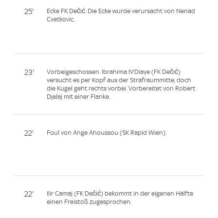
25'
Ecke FK Dečić. Die Ecke wurde verursacht von Nenad
Cvetkovic.
23'
Vorbeigeschossen. Ibrahima N'Diaye (FK Dečić)
versucht es per Kopf aus der Strafraummitte, doch
die Kugel geht rechts vorbei. Vorbereitet von Robert
Djelaj mit einer Flanke.
22'
Foul von Ange Ahoussou (SK Rapid Wien).
22'
Ilir Camaj (FK Dečić) bekommt in der eigenen Hälfte
einen Freistoß zugesprochen.