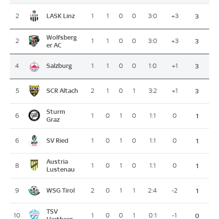
LASK Linz
2
1
1
0
0
3:0
+3
3
Wolfsberg
2
1
1
0
0
3:0
+3
3
er AC
Salzburg
4
1
1
0
0
1:0
+1
3
SCR Altach
5
2
1
0
1
3:2
+1
3
Sturm
6
1
0
1
0
1:1
0
1
Graz
SV Ried
6
1
0
1
0
1:1
0
1
Austria
8
1
0
1
0
1:1
0
1
Lustenau
WSG Tirol
9
2
0
1
1
2:4
-2
1
TSV
10
1
0
0
1
0:1
-1
0
Hartberg