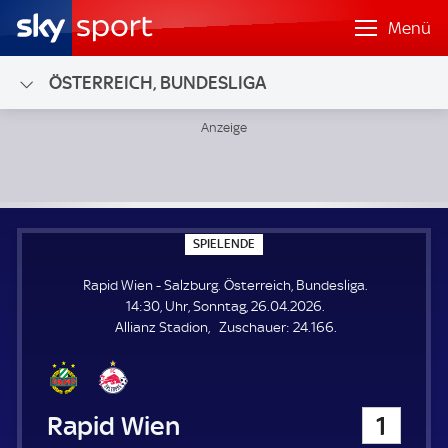
Menü
ÖSTERREICH, BUNDESLIGA
Rapid Wien - Salzburg; Österreich, Bundesliga
S
SPIELENDE
P
I
Rapid Wien - Salzburg. Österreich, Bundesliga.
E
L
14:30, Uhr, Sonntag, 26.04.2026.
E
Z
Allianz Stadion
Zuschauer:
24.166.
N
D
u
E
s
c
h
Rapid Wien
1
a