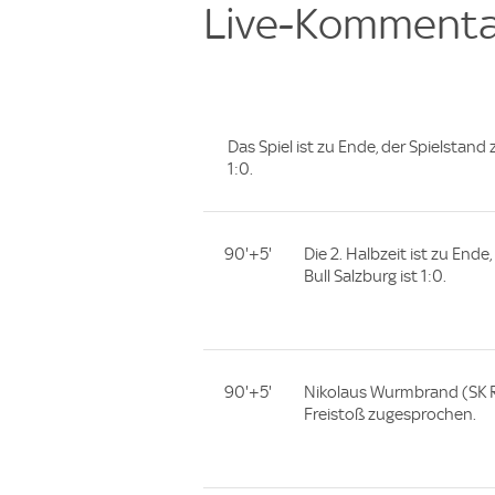
Live-Kommenta
Das Spiel ist zu Ende, der Spielstand
1:0.
90'+5'
Die 2. Halbzeit ist zu End
Bull Salzburg ist 1:0.
90'+5'
Nikolaus Wurmbrand (SK R
Freistoß zugesprochen.