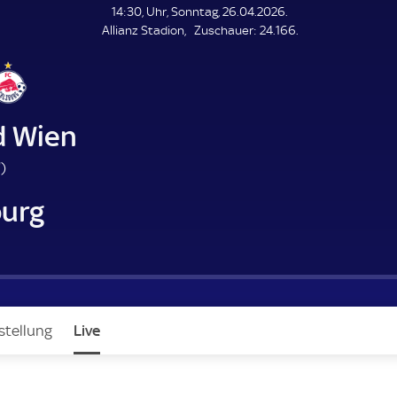
L
14:30, Uhr, Sonntag, 26.04.2026.
E
Z
Allianz Stadion
Zuschauer:
24.166.
N
D
u
E
s
c
h
a
d Wien
u
e
8
'
)
r
8
burg
.
m
i
n
u
t
e
stellung
Live