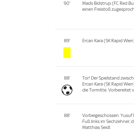
90'
Mads Bidstrup (FC Red Bul
einen Freistoß zugesproc
89'
Ercan Kara (SK Rapid Wien)
88'
Tor! Der Spielstand zwisch
Ercan Kara (SK Rapid Wien)
die Tormitte. Vorbereitet 
88'
Vorbeigeschossen. Yusuf D
Fuß links im Sechzehner, d
Matthias Seidl.