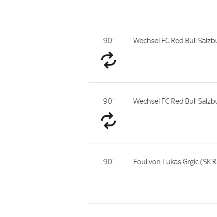
90'
Wechsel FC Red Bull Salzb
90'
Wechsel FC Red Bull Salzbu
90'
Foul von Lukas Grgic (SK R