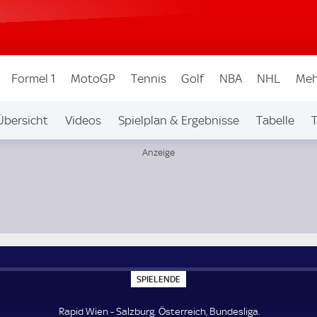
Formel 1
MotoGP
Tennis
Golf
NBA
NHL
Meh
Übersicht
Videos
Spielplan & Ergebnisse
Tabelle
T
igen & Wettbew.
Auf Sky
S
SPIELENDE
P
I
E
Rapid Wien - Salzburg. Österreich, Bundesliga.