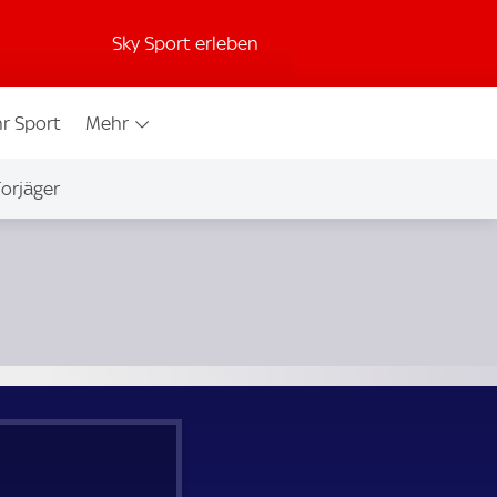
Sky Sport erleben
r Sport
Mehr
orjäger