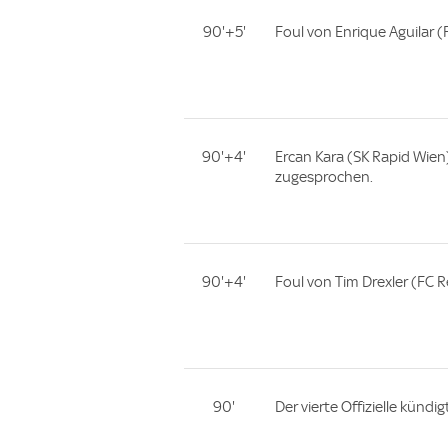
90'+5'
Foul von Enrique Aguilar (
90'+4'
Ercan Kara (SK Rapid Wien
zugesprochen.
90'+4'
Foul von Tim Drexler (FC R
90'
Der vierte Offizielle kündi