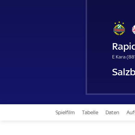
Rapi
E Kara (
88
Salz
Spielfilm
Tabelle
Daten
Auf