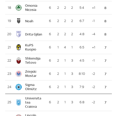
Omonia
18
6
2
2
2
5:4
+1
8
Nicosia
Noah
19
6
2
2
2
6:7
-1
8
Drita Gjilan
20
6
2
2
2
4:8
-4
8
KuPS
21
6
1
4
1
6:5
+1
7
Kuopio
Shkendija
22
6
2
1
3
4:5
-1
7
Tetovo
Zrinjski
23
6
2
1
3
8:10
-2
7
Mostar
Sigma
24
6
2
1
3
7:9
-2
7
Olmütz
Universita
25
tea
6
2
1
3
6:8
-2
7
Craiova
Lincoln