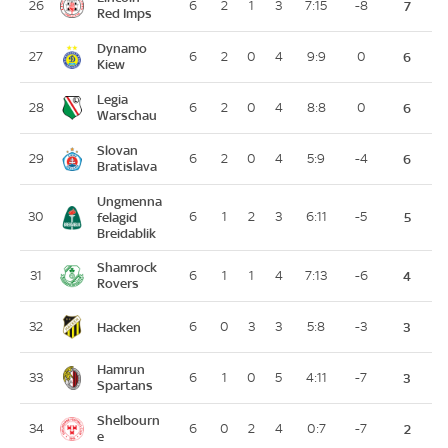
26
6
2
1
3
7:15
-8
7
Red Imps
Dynamo
27
6
2
0
4
9:9
0
6
Kiew
Legia
28
6
2
0
4
8:8
0
6
Warschau
Slovan
29
6
2
0
4
5:9
-4
6
Bratislava
Ungmenna
30
felagid
6
1
2
3
6:11
-5
5
Breidablik
Shamrock
31
6
1
1
4
7:13
-6
4
Rovers
Hacken
32
6
0
3
3
5:8
-3
3
Hamrun
33
6
1
0
5
4:11
-7
3
Spartans
Shelbourn
34
6
0
2
4
0:7
-7
2
e