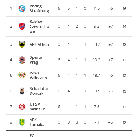
Racing
1
6
5
1
0
11:5
+6
16
Straßburg
Raków
2
Czestocho
6
4
2
0
9:2
+7
14
wa
AEK Athen
3
6
4
1
1
14:7
+7
13
Sparta
4
6
4
1
1
10:3
+7
13
Prag
Rayo
5
6
4
1
1
13:7
+6
13
Vallecano
Schachtar
6
6
4
1
1
10:5
+5
13
Donezk
1. FSV
7
6
4
1
1
7:3
+4
13
Mainz 05
AEK
8
6
3
3
0
7:1
+6
12
Larnaka
FC