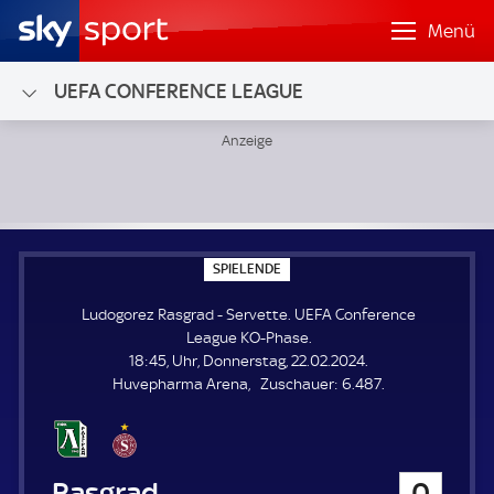
Menü
UEFA CONFERENCE LEAGUE
Ludogorez Rasgrad - Servette; UEFA Conference League K
S
SPIELENDE
P
I
Ludogorez Rasgrad - Servette. UEFA Conference
E
L
League KO-Phase.
E
18:45, Uhr, Donnerstag, 22.02.2024.
N
D
Z
Huvepharma Arena
Zuschauer:
6.487.
E
u
s
c
h
Ludogorez Rasgrad
0