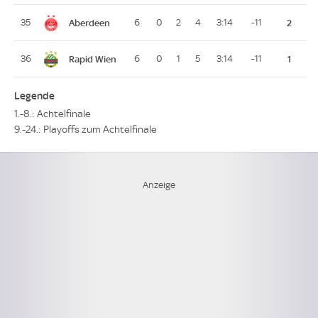
Aberdeen
35
6
0
2
4
3:14
-11
2
Rapid Wien
36
6
0
1
5
3:14
-11
1
Legende
1.-8.: Achtelfinale
9.-24.: Playoffs zum Achtelfinale