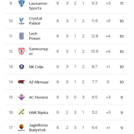
9
Lausanne-
6
3
2
1
6:3
+3
11
Sports
Crystal
10
6
3
1
2
11:6
+5
10
Palace
Lech
11
6
3
1
2
12:8
+4
10
Posen
Samsunsp
12
6
3
1
2
10:6
+4
10
or
NK Celje
13
6
3
1
2
8:7
+1
10
AZ Alkmaar
14
6
3
1
2
7:7
0
10
AC Florenz
15
6
3
0
3
8:5
+3
9
HNK Rijeka
16
6
2
3
1
5:2
+3
9
Jagiellonia
17
6
2
3
1
5:4
+1
9
Bialystok