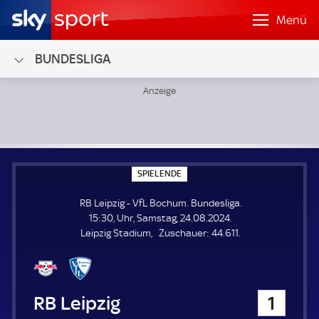
Menü
BUNDESLIGA
RB Leipzig - VfL Bochum; Bundesliga
S
SPIELENDE
P
I
RB Leipzig - VfL Bochum. Bundesliga.
E
L
15:30, Uhr, Samstag, 24.08.2024.
E
Z
Leipzig Stadium
Zuschauer:
44.611.
N
D
u
E
s
c
h
RB Leipzig
1
a