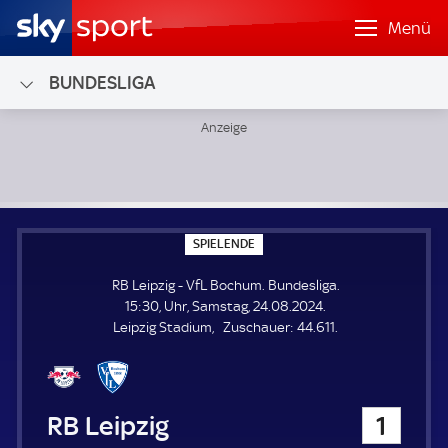
Menü
BUNDESLIGA
RB Leipzig - VfL Bochum; Bundesliga
S
SPIELENDE
P
I
RB Leipzig - VfL Bochum. Bundesliga.
E
L
15:30, Uhr, Samstag, 24.08.2024.
E
Z
Leipzig Stadium
Zuschauer:
44.611.
N
D
u
E
s
c
h
RB Leipzig
1
a