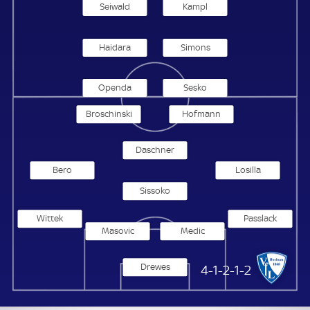
Seiwald
Kampl
Haidara
Simons
Openda
Sesko
Broschinski
Hofmann
Daschner
Bero
Losilla
Sissoko
Wittek
Passlack
Masovic
Medic
Drewes
VfL Bochum
4-1-2-1-2