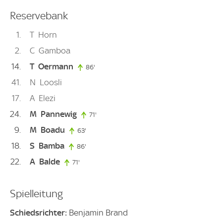
Reservebank
1
T
Horn
2
C
Gamboa
14
T
Oermann
86'
86. minute
41
N
Loosli
17
A
Elezi
24
M
Pannewig
71'
71. minute
9
M
Boadu
63'
63. minute
18
S
Bamba
86'
86. minute
22
A
Balde
71'
71. minute
Spielleitung
Schiedsrichter:
Benjamin Brand