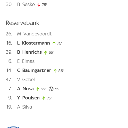
30
B
Sesko
75'
75. minute
Reservebank
26
M
Vandevoordt
16
L
Klostermann
75'
75. minute
39
B
Henrichs
55'
55. minute
6
E
Elmas
14
C
Baumgartner
86'
86. minute
47
V
Gebel
7
A
Nusa
59. minute
55'
55. minute
59'
9
Y
Poulsen
75'
75. minute
19
A
Silva