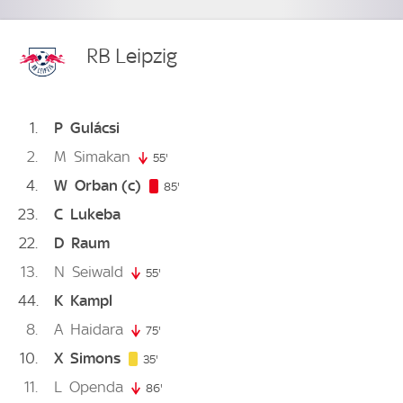
RB Leipzig
1
P
Gulácsi
2
M
Simakan
55'
55. minute
4
W
Orban
(c)
85. minute
85'
23
C
Lukeba
22
D
Raum
13
N
Seiwald
55'
55. minute
44
K
Kampl
8
A
Haidara
75'
75. minute
10
X
Simons
35. minute
35'
11
L
Openda
86'
86. minute