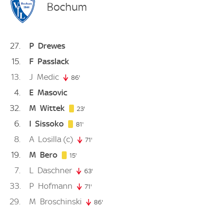
Bochum
27
P
Drewes
15
F
Passlack
13
J
Medic
86'
86. minute
4
E
Masovic
32
M
Wittek
23. minute
23'
6
I
Sissoko
81. minute
81'
8
A
Losilla
(c)
71'
71. minute
19
M
Bero
15. minute
15'
7
L
Daschner
63'
63. minute
33
P
Hofmann
71'
71. minute
29
M
Broschinski
86'
86. minute