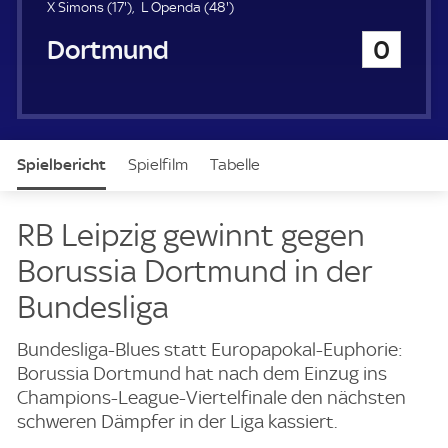
u
1
4
X Simons (
17'
)
L Openda (
48'
)
e
7
8
Borussia Dortmund
0
r
.
.
m
m
i
i
n
n
u
u
t
t
Spielbericht
Spielfilm
Tabelle
e
e
News & Video
Daten
Aufstellung
Live
RB Leipzig gewinnt gegen
Borussia Dortmund in der
Bundesliga
Bundesliga-Blues statt Europapokal-Euphorie:
Borussia Dortmund hat nach dem Einzug ins
Champions-League-Viertelfinale den nächsten
schweren Dämpfer in der Liga kassiert.