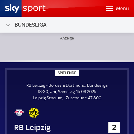
Menü
BUNDESLIGA
RB Leipzig - Borussia Dortmund; Bundesliga
S
SPIELENDE
P
I
RB Leipzig - Borussia Dortmund. Bundesliga.
E
L
18:30, Uhr, Samstag, 15.03.2025.
E
Z
Leipzig Stadium
Zuschauer:
47.800.
N
D
u
E
s
c
h
RB Leipzig
2
a