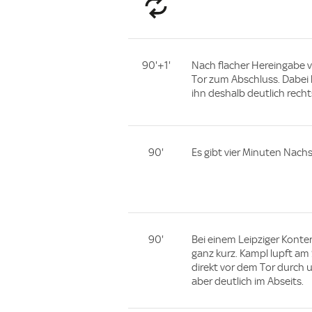
90'+1'
Nach flacher Hereingabe 
Tor zum Abschluss. Dabei 
ihn deshalb deutlich recht
90'
Es gibt vier Minuten Nachsp
90'
Bei einem Leipziger Konter
ganz kurz. Kampl lupft am 
direkt vor dem Tor durch un
aber deutlich im Abseits.