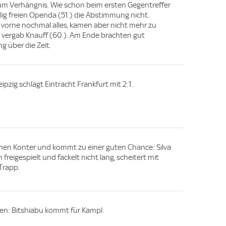
um Verhängnis. Wie schon beim ersten Gegentreffer
lig freien Openda (51.) die Abstimmung nicht.
vorne nochmal alles, kamen aber nicht mehr zu
 vergab Knauff (60.). Am Ende brachten gut
g über die Zeit.
eipzig schlägt Eintracht Frankfurt mit 2:1.
inen Konter und kommt zu einer guten Chance: Silva
 freigespielt und fackelt nicht lang, scheitert mit
Trapp.
en: Bitshiabu kommt für Kampl.