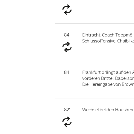
84'
Eintracht-Coach Toppmöller
Schlussoffensive. Chaibi 
84'
Frankfurt drängt auf den 
vorderen Drittel. Dabei sp
Die Hereingabe von Brown 
82'
Wechsel bei den Hausherre