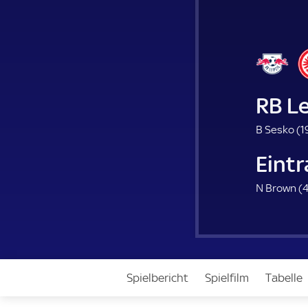
RB Le
B Sesko (
1
Eintr
N Brown (
4
Spielbericht
Spielfilm
Tabelle