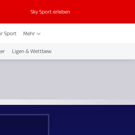
Sky Sport erleben
r Sport
Mehr
ger
Ligen & Wettbew.