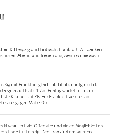
e
r
schen RB Leipzig und Eintracht Frankfurt. Wir danken
 schönen Abend und freuen uns, wenn wir Sie auch
.
äßig mit Frankfurt gleich, bleibt aber aufgrund der
 Gegner auf Platz 4. Am Freitag wartet mit dem
hste Kracher auf RB. Für Frankfurt geht es am
imspiel gegen Mainz 05.
 Niveau, mit viel Offensive und vielen Möglichkeiten
eren Ende für Leipzig. Den Frankfurtern wurden