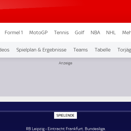
Formel 1
MotoGP
Tennis
Golf
NBA
NHL
Meh
deos
Spielplan & Ergebnisse
Teams
Tabelle
Torjä
S
SPIELENDE
P
I
E
RB Leipzig - Eintracht Frankfurt. Bundesliga.