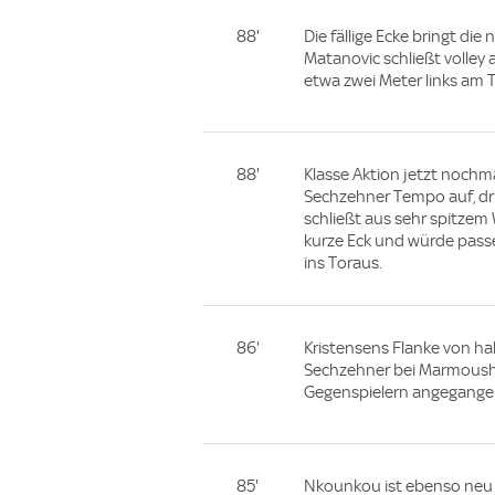
88'
Die fällige Ecke bringt di
Matanovic schließt volley 
etwa zwei Meter links am T
88'
Klasse Aktion jetzt noch
Sechzehner Tempo auf, dri
schließt aus sehr spitzem
kurze Eck und würde pass
ins Toraus.
86'
Kristensens Flanke von ha
Sechzehner bei Marmoush. D
Gegenspielern angegange
85'
Nkounkou ist ebenso neu 