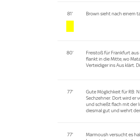
81'
Brown sieht nach einem ta
80'
Freistoß für Frankfurt au
flankt in die Mitte, wo Ma
Verteidiger ins Aus klärt. D
77'
Gute Möglichkeit für RB: N
Sechzehner. Dort wird er 
und schießt flach mit der 
diesmal gut und wehrt den
77'
Marmoush versucht es hal