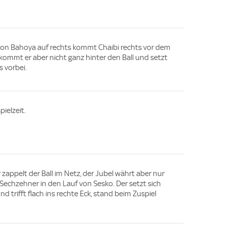
von Bahoya auf rechts kommt Chaibi rechts vor dem
kommt er aber nicht ganz hinter den Ball und setzt
s vorbei.
ielzeit.
 zappelt der Ball im Netz, der Jubel währt aber nur
Sechzehner in den Lauf von Sesko. Der setzt sich
d trifft flach ins rechte Eck, stand beim Zuspiel