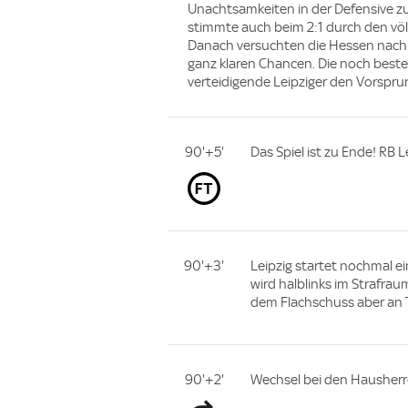
Unachtsamkeiten in der Defensive z
stimmte auch beim 2:1 durch den völ
Danach versuchten die Hessen nach 
ganz klaren Chancen. Die noch beste
verteidigende Leipziger den Vorsprun
90'+5'
Das Spiel ist zu Ende! RB L
90'+3'
Leipzig startet nochmal e
wird halblinks im Strafraum
dem Flachschuss aber an 
90'+2'
Wechsel bei den Hausherr