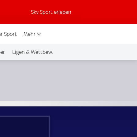
Sky Sport erleben
r Sport
Mehr
ger
Ligen & Wettbew.