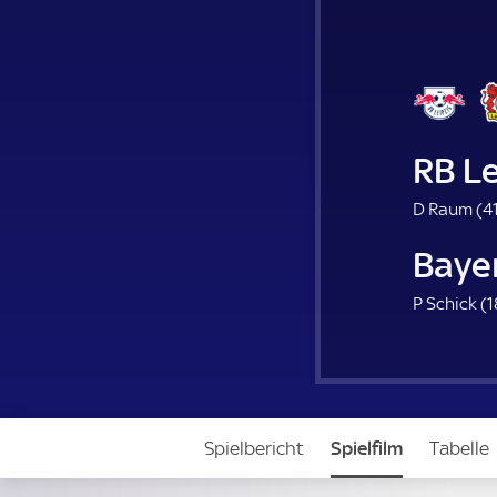
RB Le
D Raum (
41
Baye
P Schick (
1
Spielbericht
Spielfilm
Tabelle