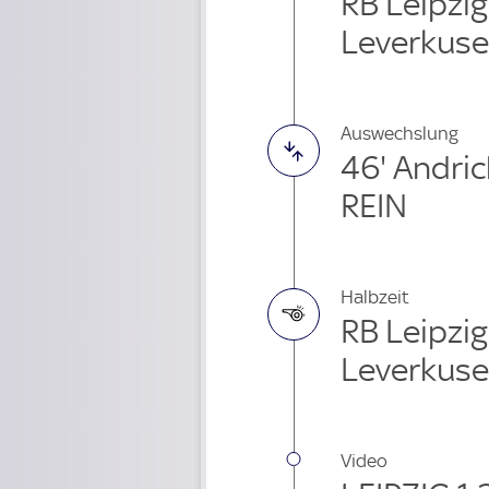
RB Leipzig
Leverkus
Auswechslung
46' Andri
REIN
Halbzeit
RB Leipzig
Leverkus
Video