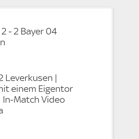
e
e
 2 - 2 Bayer 04
en
2 Leverkusen |
it einem Eigentor
 | In-Match Video
a