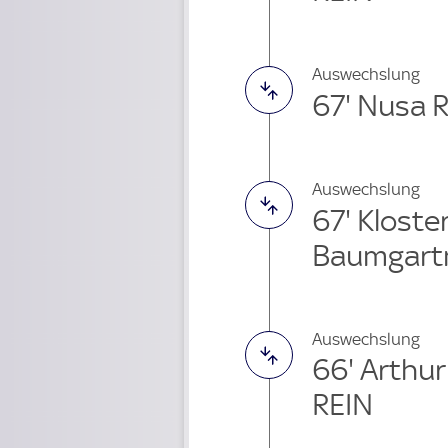
Auswechslung
67' Nusa 
Auswechslung
67' Klost
Baumgart
Auswechslung
66' Arthu
REIN