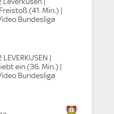
2 Leverkusen |
reistoß (41. Min.) |
Video Bundesliga
:2 LEVERKUSEN |
ebt ein (36. Min.) |
Video Bundesliga
ba