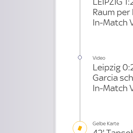
LEIPZIG 1:
Raum per F
In-Match 
Video
Leipzig 0
Garcia schi
In-Match 
Gelbe Karte
42' Tapso