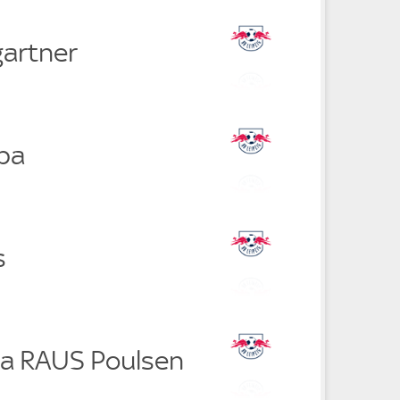
artner
ba
s
a RAUS Poulsen