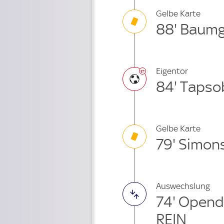
Gelbe Karte
88' Baumg
Eigentor
84' Tapso
Gelbe Karte
79' Simon
Auswechslung
74' Opend
REIN