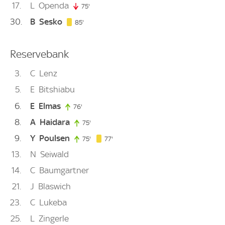
17
L
Openda
75'
75. minute
30
B
Sesko
85. minute
85'
Reservebank
3
C
Lenz
5
E
Bitshiabu
6
E
Elmas
76'
76. minute
8
A
Haidara
75'
75. minute
9
Y
Poulsen
77. minute
75'
75. minute
77'
13
N
Seiwald
14
C
Baumgartner
21
J
Blaswich
23
C
Lukeba
25
L
Zingerle