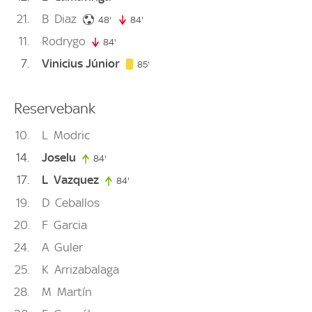
21
B
Diaz
48. minute
48'
84'
84. minute
11
Rodrygo
84'
84. minute
7
Vinicius Júnior
85. minute
85'
Reservebank
10
L
Modric
14
Joselu
84'
84. minute
17
L
Vazquez
84'
84. minute
19
D
Ceballos
20
F
Garcia
24
A
Guler
25
K
Arrizabalaga
28
M
Martín