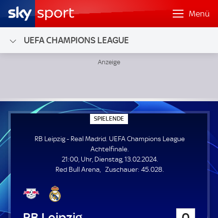
Menü
UEFA CHAMPIONS LEAGUE
RB Leipzig - Real Madrid; UEFA Champions League Achtelfi
S
SPIELENDE
P
I
RB Leipzig - Real Madrid. UEFA Champions League
E
L
Achtelfinale.
E
21:00, Uhr, Dienstag, 13.02.2024.
N
D
Z
Red Bull Arena
Zuschauer:
45.028.
E
u
s
c
h
RB Leipzig
0