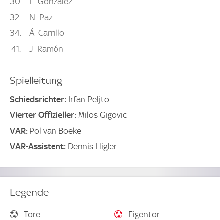
30
F
González
32
N
Paz
34
Á
Carrillo
41
J
Ramón
Spielleitung
Schiedsrichter:
Irfan Peljto
Vierter Offizieller:
Milos Gigovic
VAR:
Pol van Boekel
VAR-Assistent:
Dennis Higler
Legende
Tore
Eigentor