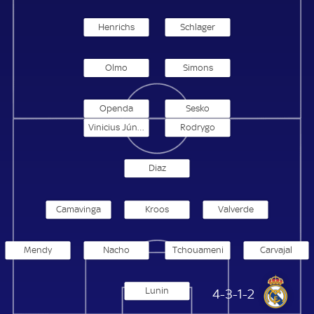
Henrichs
Schlager
Olmo
Simons
Openda
Sesko
Vinicius Júnior
Rodrygo
Diaz
Camavinga
Kroos
Valverde
Mendy
Nacho
Tchouameni
Carvajal
Lunin
Real Madrid
4-3-1-2