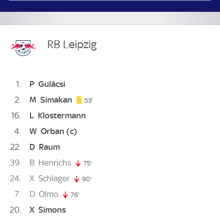
RB Leipzig
1
P
Gulácsi
2
M
Simakan
53. minute
53'
16
L
Klostermann
4
W
Orban
(c)
22
D
Raum
39
B
Henrichs
75'
75. minute
24
X
Schlager
90'
90. minute
7
D
Olmo
76'
76. minute
20
X
Simons