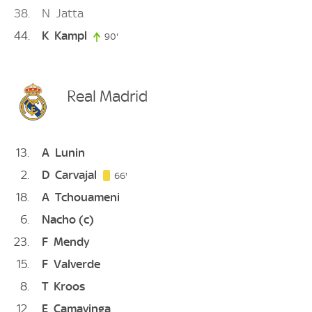
38
N
Jatta
44
K
Kampl
90'
90. minute
Real Madrid
13
A
Lunin
2
D
Carvajal
66. minute
66'
18
A
Tchouameni
6
Nacho
(c)
23
F
Mendy
15
F
Valverde
8
T
Kroos
12
E
Camavinga