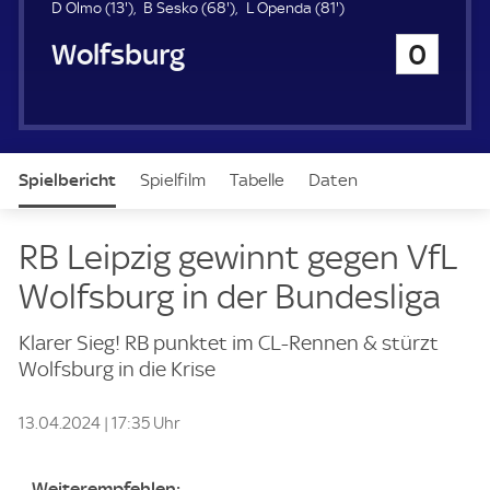
u
1
6
8
D Olmo (
13'
)
B Sesko (
68'
)
L Openda (
81'
)
e
3
8
1
VfL Wolfsburg
0
r
.
.
.
m
m
m
i
i
i
n
n
n
u
u
u
t
t
t
Spielbericht
Spielfilm
Tabelle
Daten
e
e
e
Aufstellung
Live
RB Leipzig gewinnt gegen VfL
Wolfsburg in der Bundesliga
Klarer Sieg! RB punktet im CL-Rennen & stürzt
Wolfsburg in die Krise
13.04.2024 | 17:35 Uhr
Weiterempfehlen: