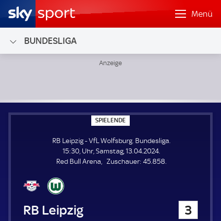
Menü
BUNDESLIGA
RB Leipzig - VfL Wolfsburg; Bundesliga
S
SPIELENDE
P
I
RB Leipzig - VfL Wolfsburg. Bundesliga.
E
L
15:30, Uhr, Samstag, 13.04.2024.
E
Z
Red Bull Arena
Zuschauer:
45.858.
N
D
u
E
s
c
h
RB Leipzig
3
a