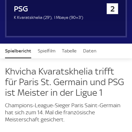
u
Paris Saint-Germain
2
e
r
2
9
K Kvaratskhelia (
29'
)
I Mbaye (
90+3'
)
9
3
.
.
m
m
i
i
n
n
Spielbericht
Spielfilm
Tabelle
Daten
u
u
t
t
e
e
Aufstellung
Live
Khvicha Kvaratskhelia trifft
für Paris St. Germain und PSG
ist Meister in der Ligue 1
Champions-League-Sieger Paris Saint-Germain
hat sich zum 14. Mal die französische
Meisterschaft gesichert.