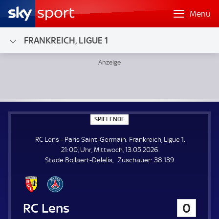
Menü
FRANKREICH, LIGUE 1
RC Lens - Paris Saint-Germain; Frankreich, Ligue 1
S
SPIELENDE
P
I
RC Lens - Paris Saint-Germain. Frankreich, Ligue 1.
E
L
21:00, Uhr, Mittwoch, 13.05.2026.
E
Z
Stade Bollaert-Delelis
Zuschauer:
38.139.
N
D
u
E
s
c
h
RC Lens
0
a