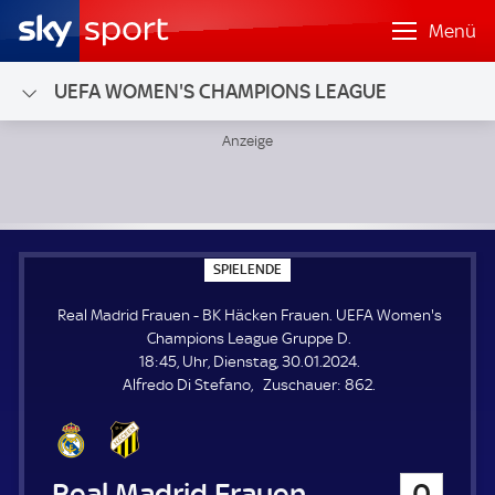
Menü
UEFA WOMEN'S CHAMPIONS LEAGUE
Real Madrid Frauen - BK Häcken Frauen; UEFA Women's C
S
SPIELENDE
P
I
Real Madrid Frauen - BK Häcken Frauen. UEFA Women's
E
L
Champions League Gruppe D.
E
18:45, Uhr, Dienstag, 30.01.2024.
N
D
Z
Alfredo Di Stefano
Zuschauer:
862.
E
u
s
c
h
Real Madrid Frauen
0