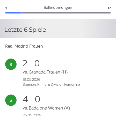
Real Madrid Frauen:
BK 
Balleroberungen
3
17
Letzte 6 Spiele
Real Madrid Frauen
2 - 0
vs.
Granada Frauen
(H)
31.05.2026
Spanien, Primera Division Femenina
4 - 0
vs.
Badalona Women
(A)
26.05.2026