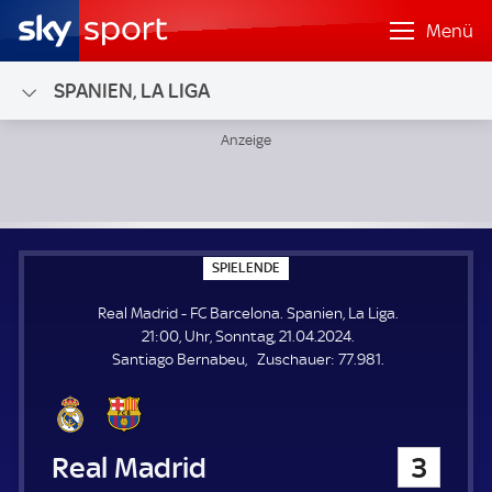
Menü
SPANIEN, LA LIGA
Real Madrid - FC Barcelona; Spanien, La Liga
S
SPIELENDE
P
I
Real Madrid - FC Barcelona. Spanien, La Liga.
E
L
21:00, Uhr, Sonntag, 21.04.2024.
E
Z
Santiago Bernabeu
Zuschauer:
77.981.
N
D
u
E
s
c
h
Real Madrid
3
a