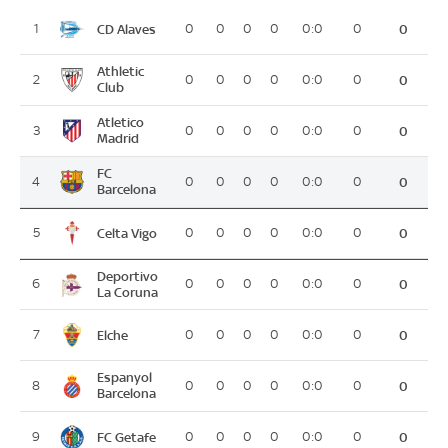
CD Alaves
1
0
0
0
0
0:0
0
0
Athletic
2
0
0
0
0
0:0
0
0
Club
Atletico
3
0
0
0
0
0:0
0
0
Madrid
FC
4
0
0
0
0
0:0
0
0
Barcelona
Celta Vigo
5
0
0
0
0
0:0
0
0
Deportivo
6
0
0
0
0
0:0
0
0
La Coruna
Elche
7
0
0
0
0
0:0
0
0
Espanyol
8
0
0
0
0
0:0
0
0
Barcelona
FC Getafe
9
0
0
0
0
0:0
0
0