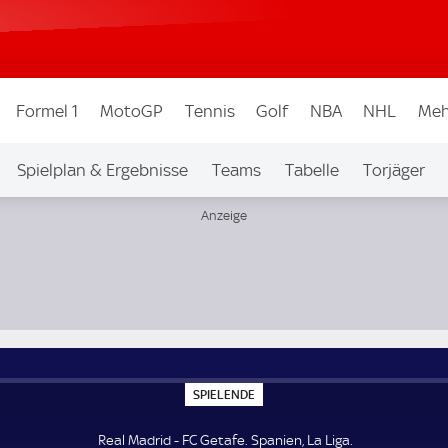
Formel 1
MotoGP
Tennis
Golf
NBA
NHL
Meh
Spielplan & Ergebnisse
Teams
Tabelle
Torjäger
S
SPIELENDE
P
I
E
Real Madrid - FC Getafe. Spanien, La Liga.