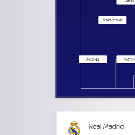
Latas
Maksimovic
Álvarez
Mitrov
Real Madrid