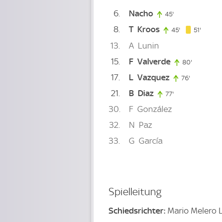
6
Nacho
45'
45. minute
8
T
Kroos
51. min
45'
45. minute
51'
13
A
Lunin
15
F
Valverde
80'
80. minut
17
L
Vazquez
76'
76. minute
21
B
Diaz
77'
77. minute
30
F
González
32
N
Paz
33
G
García
Spielleitung
Schiedsrichter:
Mario Melero 