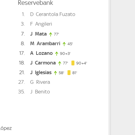
Reservebank
1
D
Cerantola Fuzato
ute
3
F
Angileri
7
J
Mata
77'
77. minute
e
8
M
Arambarri
45'
45. minute
17
A
Lozano
90+3'
93. minute
18
J
Carmona
94. minute
77'
77. minute
90+4'
21
J
Iglesias
81. minute
58'
58. minute
81'
27
G
Rivera
35
J
Benito
López