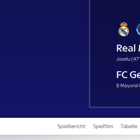
Real
Joselu (
47'
FC G
.
B Mayoral 
Spielbericht
Spielfilm
Tabelle