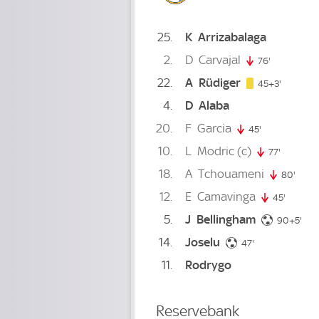
25
K
Arrizabalaga
2
D
Carvajal
76'
76. minute
22
A
Rüdiger
48. minu
45+3'
4
D
Alaba
20
F
Garcia
45'
45. minute
10
L
Modric
(c)
77'
77. minu
18
A
Tchouameni
80'
80. m
12
E
Camavinga
45'
45. min
5
J
Bellingham
95.
90+5'
14
Joselu
47. minute
47'
11
Rodrygo
Reservebank