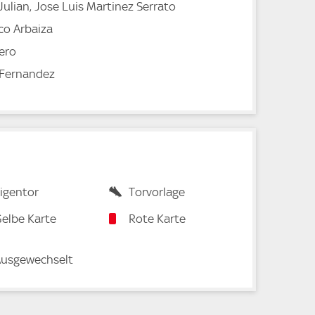
 Julian, Jose Luis Martinez Serrato
co Arbaiza
ero
 Fernandez
igentor
Torvorlage
elbe Karte
Rote Karte
usgewechselt