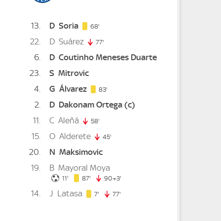
13
D
Soria
68. minute
68'
22
D
Suárez
77'
77. minute
6
D
Coutinho Meneses Duarte
te
23
S
Mitrovic
4
G
Álvarez
83. minute
83'
2
D
Dakonam Ortega
(c)
te
11
C
Aleñá
inute
58'
58. minute
15
O
Alderete
ute
45'
45. minute
20
N
Maksimovic
 minute
19
B
Mayoral Moya
11. minute
87. minute
11'
87'
90+3'
93. minute
14
J
Latasa
7. minute
7'
77'
77. minute