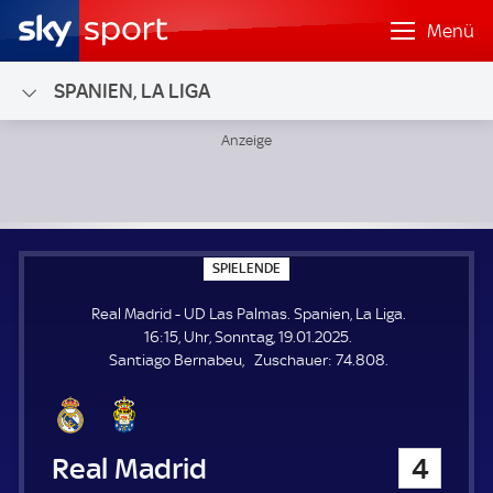
Menü
SPANIEN, LA LIGA
Real Madrid - UD Las Palmas; Spanien, La Liga
S
SPIELENDE
P
I
Real Madrid - UD Las Palmas. Spanien, La Liga.
E
L
16:15, Uhr, Sonntag, 19.01.2025.
E
Z
Santiago Bernabeu
Zuschauer:
74.808.
N
D
u
E
s
c
h
Real Madrid
4
a