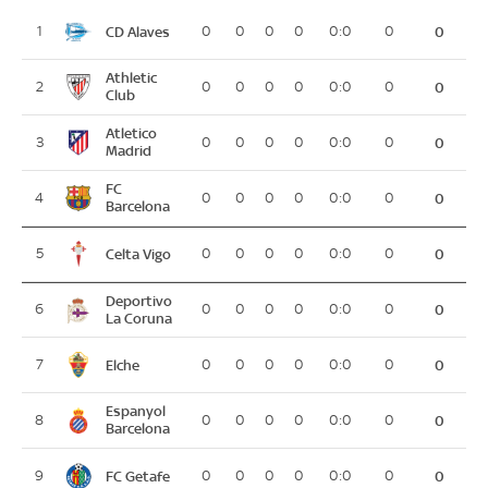
CD Alaves
1
0
0
0
0
0:0
0
0
Athletic
2
0
0
0
0
0:0
0
0
Club
Atletico
3
0
0
0
0
0:0
0
0
Madrid
FC
4
0
0
0
0
0:0
0
0
Barcelona
Celta Vigo
5
0
0
0
0
0:0
0
0
Deportivo
6
0
0
0
0
0:0
0
0
La Coruna
Elche
7
0
0
0
0
0:0
0
0
Espanyol
8
0
0
0
0
0:0
0
0
Barcelona
FC Getafe
9
0
0
0
0
0:0
0
0