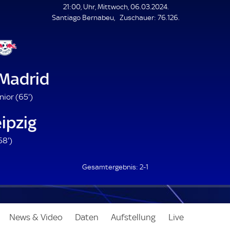
L
21:00, Uhr, Mittwoch, 06.03.2024.
E
Z
Santiago Bernabeu
Zuschauer:
76.126.
N
D
u
E
s
c
h
a
 Madrid
u
e
6
nior (
65'
)
r
5
ipzig
.
m
6
68'
)
i
8
n
.
u
2-1
m
t
i
e
n
u
News & Video
Daten
Aufstellung
Live
t