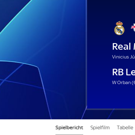
Real
Vinicius Jú
RB Le
W Orban (
Spielbericht
Spielfilm
Tabelle