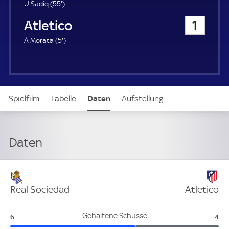
u
5
U Sadiq (
55'
)
e
5
Atletico Madrid
1
r
.
m
5
Á Morata (
5'
)
i
.
n
m
u
i
t
n
e
u
Spielfilm
Tabelle
Daten
Aufstellung
t
e
Daten
Verteidigung
Real Sociedad
Atletico
Real Sociedad:
Atl
Gehaltene Schüsse
6
4