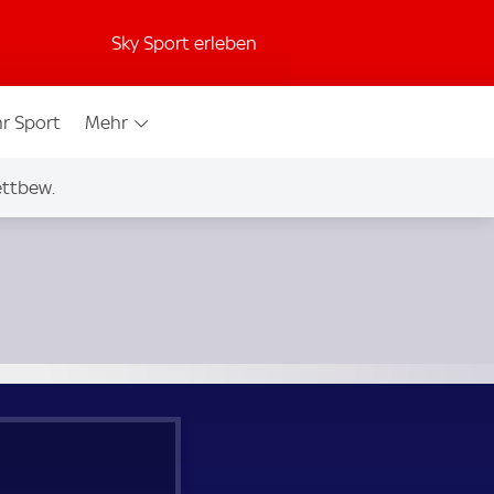
Sky Sport erleben
r Sport
Mehr
ettbew.