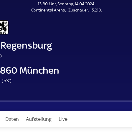
L
13:30, Uhr, Sonntag, 14.04.2024.
E
Z
Continental Arena
Zuschauer:
15.210.
N
D
u
E
s
c
h
a
 Regensburg
u
e
8
)
r
1
1860 München
.
m
5
 (
53'
)
i
3
n
.
u
m
t
i
e
n
Daten
Aufstellung
Live
u
t