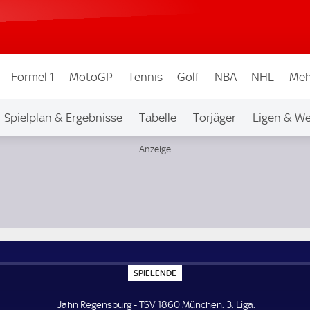
Formel 1
MotoGP
Tennis
Golf
NBA
NHL
Meh
Spielplan & Ergebnisse
Tabelle
Torjäger
Ligen & W
S
SPIELENDE
P
I
E
Jahn Regensburg - TSV 1860 München. 3. Liga.