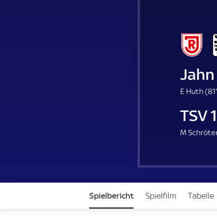
Jahn
E Huth (
81'
TSV 
M Schröter
Spielbericht
Spielfilm
Tabelle