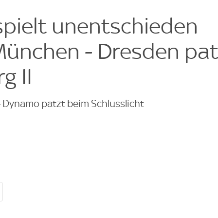
e
pielt unentschieden
München - Dresden pat
g II
- Dynamo patzt beim Schlusslicht