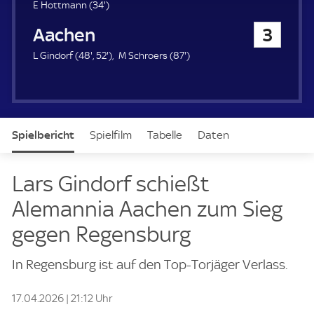
u
3
E Hottmann (
34'
)
e
4
Alemannia Aachen
3
r
.
m
4
5
8
L Gindorf (
48'
,
52'
)
M Schroers (
87'
)
i
8
2
7
n
.
.
.
u
m
m
m
t
i
i
i
e
n
n
n
Spielbericht
Spielfilm
Tabelle
Daten
u
u
u
t
t
t
e
e
e
Aufstellung
Lars Gindorf schießt
Alemannia Aachen zum Sieg
gegen Regensburg
In Regensburg ist auf den Top-Torjäger Verlass.
17.04.2026 | 21:12 Uhr