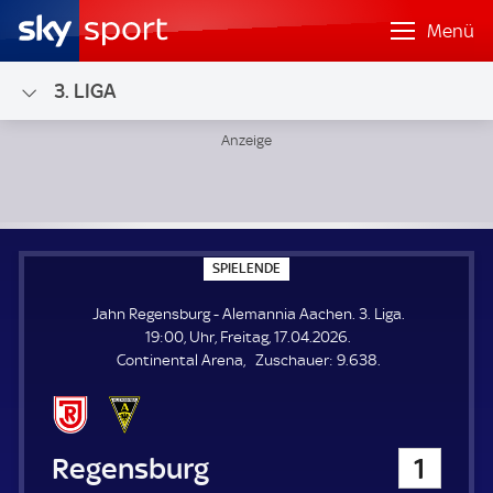
Menü
3. LIGA
Jahn Regensburg - Alemannia Aachen; 3. Liga
S
SPIELENDE
P
I
Jahn Regensburg - Alemannia Aachen. 3. Liga.
E
L
19:00, Uhr, Freitag, 17.04.2026.
E
Z
Continental Arena
Zuschauer:
9.638.
N
D
u
E
s
c
h
Jahn Regensburg
1
a