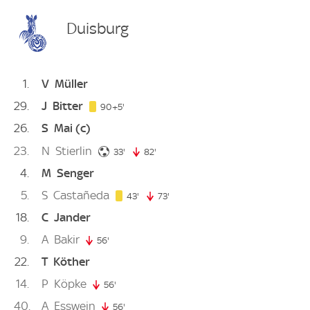
Duisburg
1
V
Müller
29
J
Bitter
95. minute
90+5'
26
S
Mai
(c)
23
N
Stierlin
33. minute
33'
82'
82. minute
4
M
Senger
5
S
Castañeda
43. minute
43'
73'
73. minute
18
C
Jander
9
A
Bakir
56'
56. minute
22
T
Köther
14
P
Köpke
56'
56. minute
40
A
Esswein
56'
56. minute