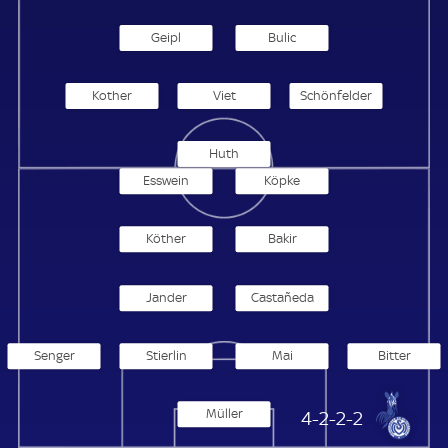
Geipl
Bulic
Kother
Viet
Schönfelder
Huth
Esswein
Köpke
Köther
Bakir
Jander
Castañeda
Senger
Stierlin
Mai
Bitter
Müller
MSV Duisburg
4-2-2-2