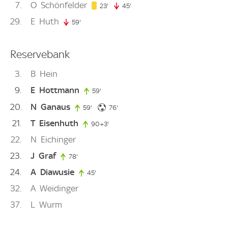
7
O
Schönfelder
23. minute
23'
45'
45. minute
29
E
Huth
59'
59. minute
Reservebank
3
B
Hein
9
E
Hottmann
59'
59. minute
20
N
Ganaus
76. minute
59'
59. minute
76'
21
T
Eisenhuth
90+3'
93. minute
22
N
Eichinger
23
J
Graf
78'
78. minute
24
A
Diawusie
45'
45. minute
32
A
Weidinger
37
L
Wurm