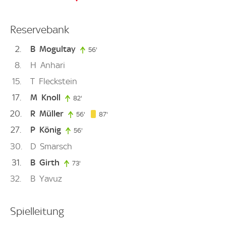
Reservebank
2
B
Mogultay
56'
56. minute
8
H
Anhari
15
T
Fleckstein
17
M
Knoll
82'
82. minute
20
R
Müller
87. minute
56'
56. minute
87'
27
P
König
56'
56. minute
30
D
Smarsch
31
B
Girth
73'
73. minute
32
B
Yavuz
Spielleitung