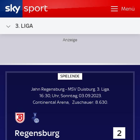
Menü
3. LIGA
Jahn Regensburg - MSV Duisburg; 3. Liga
S
SPIELENDE
P
I
Jahn Regensburg - MSV Duisburg. 3. Liga.
E
L
16:30, Uhr, Sonntag, 03.09.2023.
E
Z
Continental Arena
Zuschauer:
8.630.
N
D
u
E
s
c
h
Jahn Regensburg
2
a