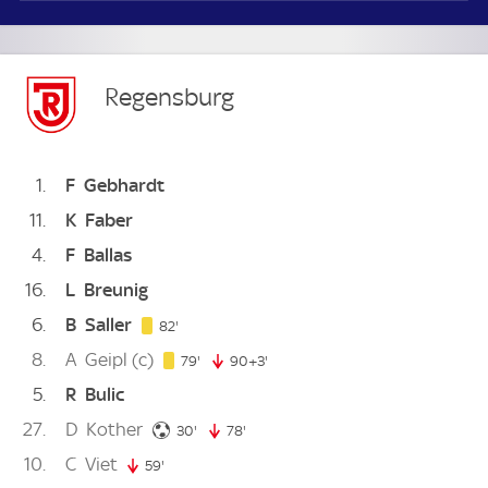
Regensburg
1
F
Gebhardt
11
K
Faber
4
F
Ballas
16
L
Breunig
6
B
Saller
82. minute
82'
8
A
Geipl
(c)
79. minute
79'
90+3'
93. minute
5
R
Bulic
27
D
Kother
30. minute
30'
78'
78. minute
10
C
Viet
59'
59. minute