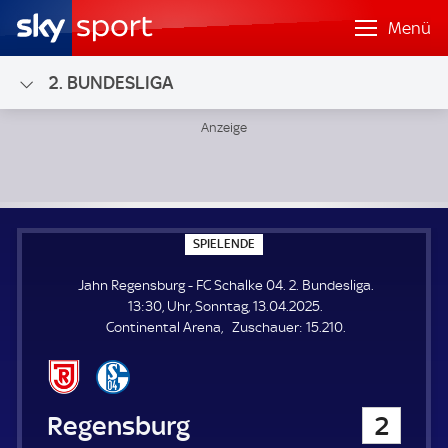
Menü
2. BUNDESLIGA
Jahn Regensburg - FC Schalke 04; 2. Bundesliga
S
SPIELENDE
P
I
Jahn Regensburg - FC Schalke 04. 2. Bundesliga.
E
L
13:30, Uhr, Sonntag, 13.04.2025.
E
Z
Continental Arena
Zuschauer:
15.210.
N
D
u
E
s
c
h
Jahn Regensburg
2
a