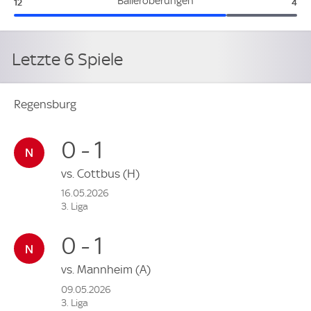
Regensburg:
Sch
Balleroberungen
12
4
Letzte 6 Spiele
Regensburg
0 - 1
vs.
Cottbus
(H)
16.05.2026
3. Liga
0 - 1
vs.
Mannheim
(A)
09.05.2026
3. Liga