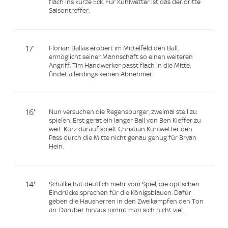
flach ins kurze Eck. Für Kühlwetter ist das der dritte
Saisontreffer.
17'
Florian Ballas erobert im Mittelfeld den Ball,
ermöglicht seiner Mannschaft so einen weiteren
Angriff. Tim Handwerker passt flach in die Mitte,
findet allerdings keinen Abnehmer.
16'
Nun versuchen die Regensburger, zweimal steil zu
spielen. Erst gerät ein langer Ball von Ben Kieffer zu
weit. Kurz darauf spielt Christian Kühlwetter den
Pass durch die Mitte nicht genau genug für Bryan
Hein.
14'
Schalke hat deutlich mehr vom Spiel, die optischen
Eindrücke sprechen für die Königsblauen. Dafür
geben die Hausherren in den Zweikämpfen den Ton
an. Darüber hinaus nimmt man sich nicht viel.