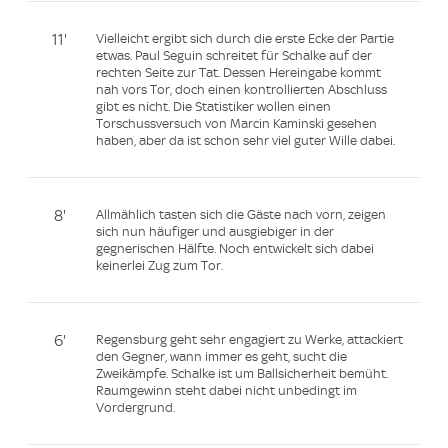
11'
Vielleicht ergibt sich durch die erste Ecke der Partie
etwas. Paul Seguin schreitet für Schalke auf der
rechten Seite zur Tat. Dessen Hereingabe kommt
nah vors Tor, doch einen kontrollierten Abschluss
gibt es nicht. Die Statistiker wollen einen
Torschussversuch von Marcin Kaminski gesehen
haben, aber da ist schon sehr viel guter Wille dabei.
8'
Allmählich tasten sich die Gäste nach vorn, zeigen
sich nun häufiger und ausgiebiger in der
gegnerischen Hälfte. Noch entwickelt sich dabei
keinerlei Zug zum Tor.
6'
Regensburg geht sehr engagiert zu Werke, attackiert
den Gegner, wann immer es geht, sucht die
Zweikämpfe. Schalke ist um Ballsicherheit bemüht.
Raumgewinn steht dabei nicht unbedingt im
Vordergrund.