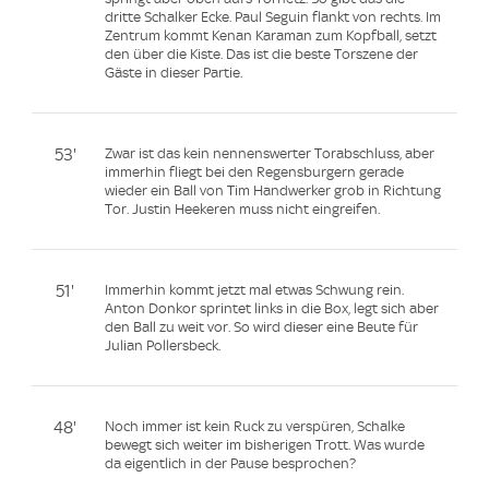
dritte Schalker Ecke. Paul Seguin flankt von rechts. Im
Zentrum kommt Kenan Karaman zum Kopfball, setzt
den über die Kiste. Das ist die beste Torszene der
Gäste in dieser Partie.
53'
Zwar ist das kein nennenswerter Torabschluss, aber
immerhin fliegt bei den Regensburgern gerade
wieder ein Ball von Tim Handwerker grob in Richtung
Tor. Justin Heekeren muss nicht eingreifen.
51'
Immerhin kommt jetzt mal etwas Schwung rein.
Anton Donkor sprintet links in die Box, legt sich aber
den Ball zu weit vor. So wird dieser eine Beute für
Julian Pollersbeck.
48'
Noch immer ist kein Ruck zu verspüren, Schalke
bewegt sich weiter im bisherigen Trott. Was wurde
da eigentlich in der Pause besprochen?