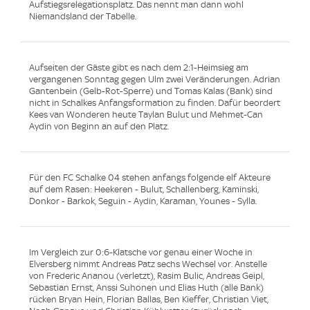
Aufstiegsrelegationsplatz. Das nennt man dann wohl
Niemandsland der Tabelle.
Aufseiten der Gäste gibt es nach dem 2:1-Heimsieg am
vergangenen Sonntag gegen Ulm zwei Veränderungen. Adrian
Gantenbein (Gelb-Rot-Sperre) und Tomas Kalas (Bank) sind
nicht in Schalkes Anfangsformation zu finden. Dafür beordert
Kees van Wonderen heute Taylan Bulut und Mehmet-Can
Aydin von Beginn an auf den Platz.
Für den FC Schalke 04 stehen anfangs folgende elf Akteure
auf dem Rasen: Heekeren - Bulut, Schallenberg, Kaminski,
Donkor - Barkok, Seguin - Aydin, Karaman, Younes - Sylla.
Im Vergleich zur 0:6-Klatsche vor genau einer Woche in
Elversberg nimmt Andreas Patz sechs Wechsel vor. Anstelle
von Frederic Ananou (verletzt), Rasim Bulic, Andreas Geipl,
Sebastian Ernst, Anssi Suhonen und Elias Huth (alle Bank)
rücken Bryan Hein, Florian Ballas, Ben Kieffer, Christian Viet,