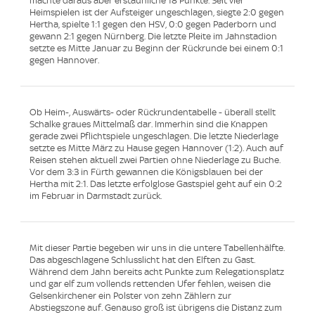
machte daraus aber erstaunliche 18 Punkte. Seit vier
Heimspielen ist der Aufsteiger ungeschlagen, siegte 2:0 gegen
Hertha, spielte 1:1 gegen den HSV, 0:0 gegen Paderborn und
gewann 2:1 gegen Nürnberg. Die letzte Pleite im Jahnstadion
setzte es Mitte Januar zu Beginn der Rückrunde bei einem 0:1
gegen Hannover.
Ob Heim-, Auswärts- oder Rückrundentabelle - überall stellt
Schalke graues Mittelmaß dar. Immerhin sind die Knappen
gerade zwei Pflichtspiele ungeschlagen. Die letzte Niederlage
setzte es Mitte März zu Hause gegen Hannover (1:2). Auch auf
Reisen stehen aktuell zwei Partien ohne Niederlage zu Buche.
Vor dem 3:3 in Fürth gewannen die Königsblauen bei der
Hertha mit 2:1. Das letzte erfolglose Gastspiel geht auf ein 0:2
im Februar in Darmstadt zurück.
Mit dieser Partie begeben wir uns in die untere Tabellenhälfte.
Das abgeschlagene Schlusslicht hat den Elften zu Gast.
Während dem Jahn bereits acht Punkte zum Relegationsplatz
und gar elf zum vollends rettenden Ufer fehlen, weisen die
Gelsenkirchener ein Polster von zehn Zählern zur
Abstiegszone auf. Genauso groß ist übrigens die Distanz zum