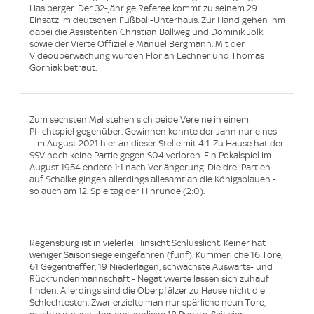
Haslberger. Der 32-jährige Referee kommt zu seinem 29.
Einsatz im deutschen Fußball-Unterhaus. Zur Hand gehen ihm
dabei die Assistenten Christian Ballweg und Dominik Jolk
sowie der Vierte Offizielle Manuel Bergmann. Mit der
Videoüberwachung wurden Florian Lechner und Thomas
Gorniak betraut.
Zum sechsten Mal stehen sich beide Vereine in einem
Pflichtspiel gegenüber. Gewinnen konnte der Jahn nur eines
- im August 2021 hier an dieser Stelle mit 4:1. Zu Hause hat der
SSV noch keine Partie gegen S04 verloren. Ein Pokalspiel im
August 1954 endete 1:1 nach Verlängerung. Die drei Partien
auf Schalke gingen allerdings allesamt an die Königsblauen -
so auch am 12. Spieltag der Hinrunde (2:0).
Regensburg ist in vielerlei Hinsicht Schlusslicht. Keiner hat
weniger Saisonsiege eingefahren (fünf). Kümmerliche 16 Tore,
61 Gegentreffer, 19 Niederlagen, schwächste Auswärts- und
Rückrundenmannschaft - Negativwerte lassen sich zuhauf
finden. Allerdings sind die Oberpfälzer zu Hause nicht die
Schlechtesten. Zwar erzielte man nur spärliche neun Tore,