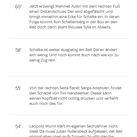
60'
Jetzt erzwingt Mehmet Aydin mit dem rechten Fuß
einen Distanzschuss. Der wird abgefälscht und
bringt immerhin eine Ecke für Schalke ein. In deren
Folge kommt Ron Schallenberg in der Box an den
Ball, doch dann steht Moussa Sylla im Abseits.
58'
Schalke ist weiter ausgiebig am Ball. Daran ändert
sich wenig. Und noch kommt auch nach wie vor zu
wenig Zug rein.
55'
Von der rechten Seite flankt Sargis Adamyan, findet
den Schädel von Tim Handwerker. Dieser kann
seinen Kopfball nicht richtig drücken und verfehlt
auch noch das Tor.
54'
Leopold Wurm klärt im eigenen Sechzehner nicht
ideal. Da muss Julian Pollersbeck aufpassen, der Ball
springt aber oben aufs Tornetz. So gibt das die