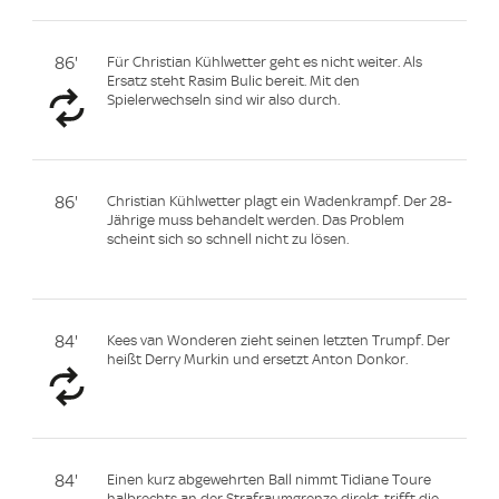
86'
Für Christian Kühlwetter geht es nicht weiter. Als
Ersatz steht Rasim Bulic bereit. Mit den
Spielerwechseln sind wir also durch.
86'
Christian Kühlwetter plagt ein Wadenkrampf. Der 28-
Jährige muss behandelt werden. Das Problem
scheint sich so schnell nicht zu lösen.
84'
Kees van Wonderen zieht seinen letzten Trumpf. Der
heißt Derry Murkin und ersetzt Anton Donkor.
84'
Einen kurz abgewehrten Ball nimmt Tidiane Toure
halbrechts an der Strafraumgrenze direkt, trifft die