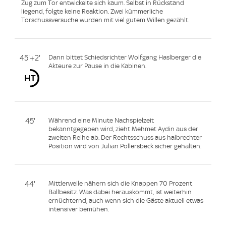
Zug zum Tor entwickelte sich kaum. Selbst in Rückstand
liegend, folgte keine Reaktion. Zwei kümmerliche
Torschussversuche wurden mit viel gutem Willen gezählt.
45'+2'
Dann bittet Schiedsrichter Wolfgang Haslberger die
Akteure zur Pause in die Kabinen.
45'
Während eine Minute Nachspielzeit
bekanntgegeben wird, zieht Mehmet Aydin aus der
zweiten Reihe ab. Der Rechtsschuss aus halbrechter
Position wird von Julian Pollersbeck sicher gehalten.
44'
Mittlerweile nähern sich die Knappen 70 Prozent
Ballbesitz. Was dabei herauskommt, ist weiterhin
ernüchternd, auch wenn sich die Gäste aktuell etwas
intensiver bemühen.