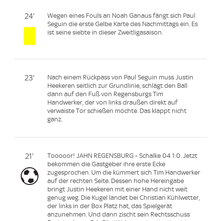
24'
Wegen eines Fouls an Noah Ganaus fängt sich Paul
Seguin die erste Gelbe Karte des Nachmittags ein. Es
ist seine siebte in dieser Zweitligasaison.
23'
Nach einem Rückpass von Paul Seguin muss Justin
Heekeren seitlich zur Grundlinie, schlägt den Ball
dann auf den Fuß von Regensburgs Tim
Handwerker, der von links draußen direkt auf
verwaiste Tor schießen möchte. Das klappt nicht
ganz.
21'
Tooooor! JAHN REGENSBURG - Schalke 04 1:0. Jetzt
bekommen die Gastgeber ihre erste Ecke
zugesprochen. Um die kümmert sich Tim Handwerker
auf der rechten Seite. Dessen hohe Hereingabe
bringt Justin Heekeren mit einer Hand nicht weit
genug weg. Die Kugel landet bei Christian Kühlwetter,
der links in der Box Platz hat, das Spielgerät
anzunehmen. Und dann zischt sein Rechtsschuss