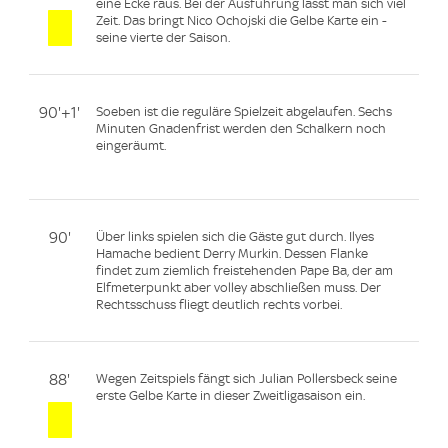
eine Ecke raus. Bei der Ausführung lässt man sich viel
Zeit. Das bringt Nico Ochojski die Gelbe Karte ein -
seine vierte der Saison.
90'+1'
Soeben ist die reguläre Spielzeit abgelaufen. Sechs
Minuten Gnadenfrist werden den Schalkern noch
eingeräumt.
90'
Über links spielen sich die Gäste gut durch. Ilyes
Hamache bedient Derry Murkin. Dessen Flanke
findet zum ziemlich freistehenden Pape Ba, der am
Elfmeterpunkt aber volley abschließen muss. Der
Rechtsschuss fliegt deutlich rechts vorbei.
88'
Wegen Zeitspiels fängt sich Julian Pollersbeck seine
erste Gelbe Karte in dieser Zweitligasaison ein.