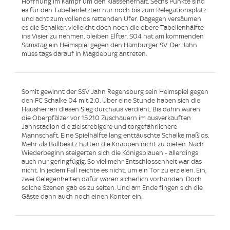
Hoffnung im Kampf um den Klassenerhalt. Sechs Punkte sind
es für den Tabellenletzten nur noch bis zum Relegationsplatz
und acht zum vollends rettenden Ufer. Dagegen versäumen
es die Schalker, vielleicht doch noch die obere Tabellenhälfte
ins Visier zu nehmen, bleiben Elfter. S04 hat am kommenden
Samstag ein Heimspiel gegen den Hamburger SV. Der Jahn
muss tags darauf in Magdeburg antreten.
Somit gewinnt der SSV Jahn Regensburg sein Heimspiel gegen
den FC Schalke 04 mit 2:0. Über eine Stunde haben sich die
Hausherren diesen Sieg durchaus verdient. Bis dahin waren
die Oberpfälzer vor 15.210 Zuschauern im ausverkauften
Jahnstadion die zielstrebigere und torgefährlichere
Mannschaft. Eine Spielhälfte lang enttäuschte Schalke maßlos.
Mehr als Ballbesitz hatten die Knappen nicht zu bieten. Nach
Wiederbeginn steigerten sich die Königsblauen - allerdings
auch nur geringfügig. So viel mehr Entschlossenheit war das
nicht. In jedem Fall reichte es nicht, um ein Tor zu erzielen. Ein,
zwei Gelegenheiten dafür waren sicherlich vorhanden. Doch
solche Szenen gab es zu selten. Und am Ende fingen sich die
Gäste dann auch noch einen Konter ein.