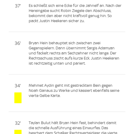
37'
Es schließt sich eine Ecke für die Jahnelf an. Nach der
Hereingabe sucht Robin Ziegele den Abschluss,
bekommt den aber nicht kraftvoll genug hin. So
packt Justin Heekeren sicher zu.
36'
Bryan Hein behauptet sich zwischen zwei
Gegenspielern. Dann übernimmt Sargis Adamyan
und fackelt rechts am Sechzehner nicht lange. Der
Rechtsschuss zischt aufs kurze Eck. Justin Heekeren
ist rechtzeitig unten und pariert.
34'
Mehmet Aydin geht mit gestrecktem Bein gegen
Noah Ganaus zu Werke und kassiert ebenfalls seine
vierte Gelbe Karte.
32'
Taylan Bulut hält Bryan Hein fest, behindert damit
die schnelle Ausführung eines Einwurfes. Das
beschert dem Schalker Rechtsverteidiger die vierte