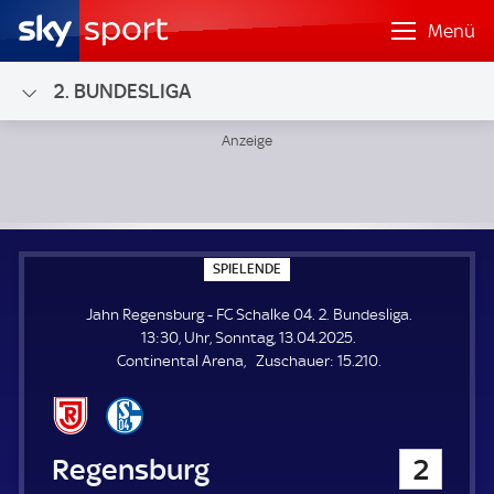
Menü
2. BUNDESLIGA
Jahn Regensburg - FC Schalke 04; 2. Bundesliga
S
SPIELENDE
P
I
Jahn Regensburg - FC Schalke 04. 2. Bundesliga.
E
L
13:30, Uhr, Sonntag, 13.04.2025.
E
Z
Continental Arena
Zuschauer:
15.210.
N
D
u
E
s
c
h
Jahn Regensburg
2
a