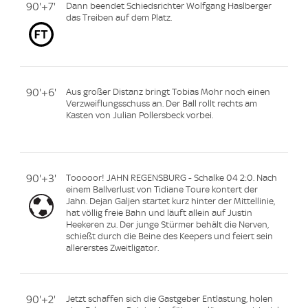
90'+7'
Dann beendet Schiedsrichter Wolfgang Haslberger
das Treiben auf dem Platz.
90'+6'
Aus großer Distanz bringt Tobias Mohr noch einen
Verzweiflungsschuss an. Der Ball rollt rechts am
Kasten von Julian Pollersbeck vorbei.
90'+3'
Tooooor! JAHN REGENSBURG - Schalke 04 2:0. Nach
einem Ballverlust von Tidiane Toure kontert der
Jahn. Dejan Galjen startet kurz hinter der Mittellinie,
hat völlig freie Bahn und läuft allein auf Justin
Heekeren zu. Der junge Stürmer behält die Nerven,
schießt durch die Beine des Keepers und feiert sein
allererstes Zweitligator.
90'+2'
Jetzt schaffen sich die Gastgeber Entlastung, holen