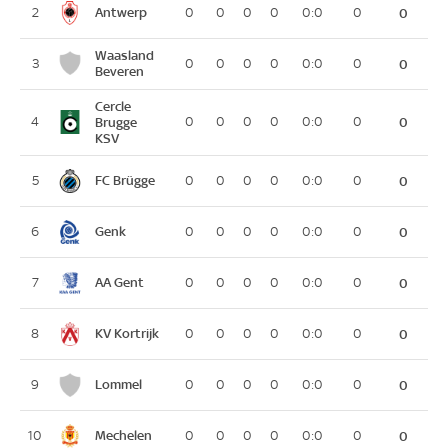
Antwerp
2
0
0
0
0
0:0
0
0
Waasland
3
0
0
0
0
0:0
0
0
Beveren
Cercle
4
Brugge
0
0
0
0
0:0
0
0
KSV
FC Brügge
5
0
0
0
0
0:0
0
0
Genk
6
0
0
0
0
0:0
0
0
AA Gent
7
0
0
0
0
0:0
0
0
KV Kortrijk
8
0
0
0
0
0:0
0
0
Lommel
9
0
0
0
0
0:0
0
0
Mechelen
10
0
0
0
0
0:0
0
0