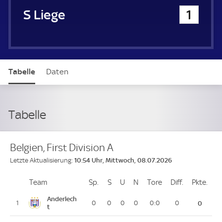
Standard Liege
1
Tabelle
Daten
Tabelle
Belgien, First Division A
10:54 Uhr, Mittwoch, 08.07.2026
Letzte Aktualisierung:
Team
Team
Sp.
Spiele
S
Siege
U
Unentschieden
N
Niederlagen
Tore
Tore
Diff.
Differenz
Pkte.
Pun
Platz
Anderlech
1
0
0
0
0
0:0
0
0
t