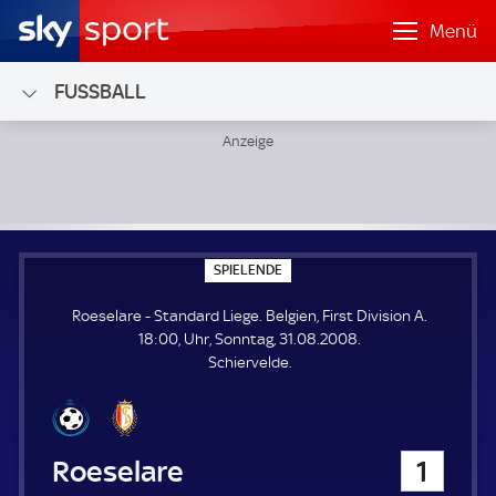
Menü
FUSSBALL
Roeselare - Standard Liege; Belgien, First Division A
S
SPIELENDE
P
I
Roeselare - Standard Liege. Belgien, First Division A.
E
L
18:00, Uhr, Sonntag, 31.08.2008.
E
Schiervelde.
N
D
E
Roeselare
1