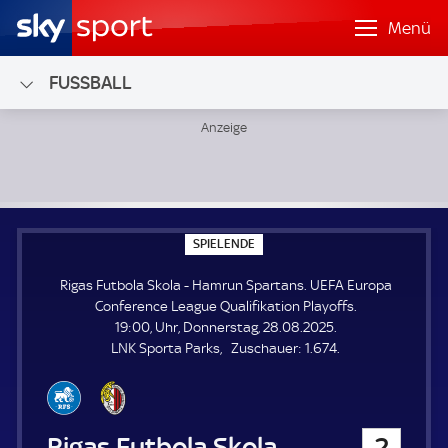
Menü
FUSSBALL
Rigas Futbola Skola - Hamrun Spartans; UEFA Europa Confe
S
SPIELENDE
P
I
Rigas Futbola Skola - Hamrun Spartans. UEFA Europa
E
L
Conference League Qualifikation Playoffs.
E
19:00, Uhr, Donnerstag, 28.08.2025.
N
D
Z
LNK Sporta Parks
Zuschauer:
1.674.
E
u
s
c
h
Rigas Futbola Skola
2