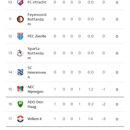
FC Utrecht
10
0
0
0
0
0:0
0
0
Feyenoord
11
Rotterda
0
0
0
0
0:0
0
0
m
PEC Zwolle
12
0
0
0
0
0:0
0
0
Sparta
13
Rotterda
0
0
0
0
0:0
0
0
m
SC
14
Heerenvee
0
0
0
0
0:0
0
0
n
NEC
15
1
0
0
1
1:2
-1
0
Nijmegen
ADO Den
16
1
0
0
1
0:2
-2
0
Haag
Willem II
17
1
0
0
1
1:4
-3
0