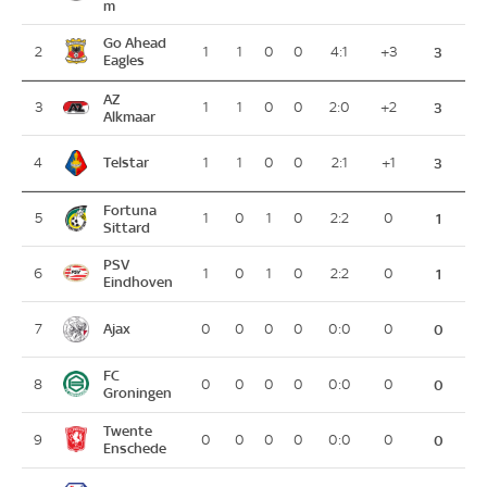
m
Go Ahead
2
1
1
0
0
4:1
+3
3
Eagles
AZ
3
1
1
0
0
2:0
+2
3
Alkmaar
Telstar
4
1
1
0
0
2:1
+1
3
Fortuna
5
1
0
1
0
2:2
0
1
Sittard
PSV
6
1
0
1
0
2:2
0
1
Eindhoven
Ajax
7
0
0
0
0
0:0
0
0
FC
8
0
0
0
0
0:0
0
0
Groningen
Twente
9
0
0
0
0
0:0
0
0
Enschede