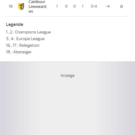
Cambuur
18
Leeuward
1
0
0
1
0:4
-4
0
en
Legende
1., 2.: Champions League
3., 4.: Europa League
16., 17.: Relegation
18.: Absteiger