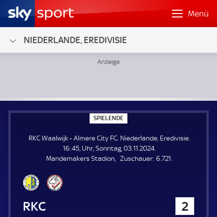
Menü
NIEDERLANDE, EREDIVISIE
RKC Waalwijk - Almere City FC; Niederlande, Eredivisie
S
SPIELENDE
P
I
RKC Waalwijk - Almere City FC. Niederlande, Eredivisie.
E
L
16:45, Uhr, Sonntag, 03.11.2024.
E
Z
Mandemakers Stadion
Zuschauer:
6.721.
N
D
u
E
s
c
h
RKC Waalwijk
2
a