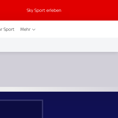
Sky Sport erleben
r Sport
Mehr