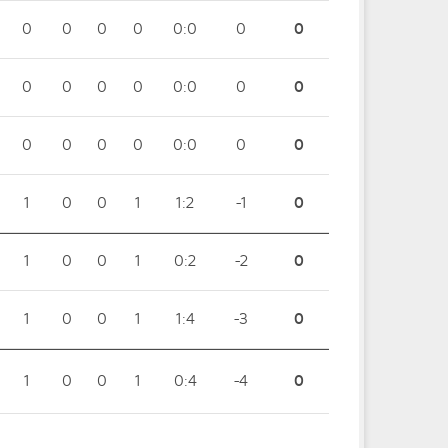
0
0
0
0
0:0
0
0
0
0
0
0
0:0
0
0
0
0
0
0
0:0
0
0
1
0
0
1
1:2
-1
0
1
0
0
1
0:2
-2
0
1
0
0
1
1:4
-3
0
1
0
0
1
0:4
-4
0