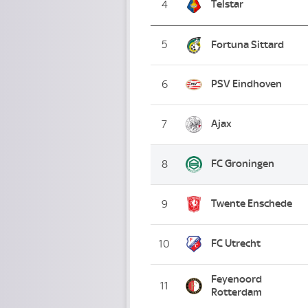
Telstar
4
5
Fortuna Sittard
PSV Eindhoven
6
Ajax
7
FC Groningen
8
Twente Enschede
9
FC Utrecht
10
Feyenoord
11
Rotterdam