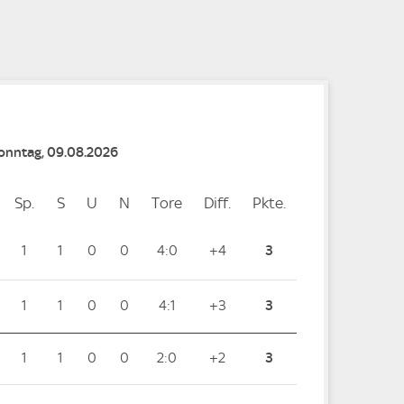
e
e
Sonntag, 09.08.2026
Sp.
Spiele
S
Siege
U
Unentschieden
N
Niederlagen
Tore
Tore
Diff.
Differenz
Pkte.
Punkte
1
1
0
0
4:0
+4
3
1
1
0
0
4:1
+3
3
1
1
0
0
2:0
+2
3