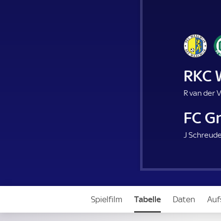
RKC 
R van der 
FC G
J Schreude
Spielfilm
Tabelle
Daten
Auf