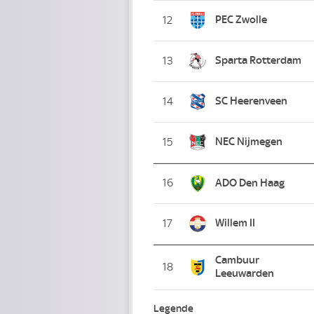
PEC Zwolle
12
Sparta Rotterdam
13
SC Heerenveen
14
NEC Nijmegen
15
16
ADO Den Haag
Willem II
17
Cambuur
18
Leeuwarden
Legende