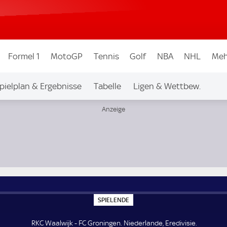
Formel 1
MotoGP
Tennis
Golf
NBA
NHL
Meh
pielplan & Ergebnisse
Tabelle
Ligen & Wettbew.
S
SPIELENDE
P
I
E
RKC Waalwijk - FC Groningen. Niederlande, Eredivisie.