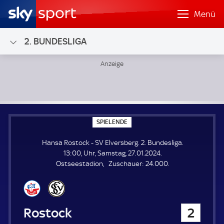
Menü
2. BUNDESLIGA
Hansa Rostock - SV Elversberg; 2. Bundesliga
S
SPIELENDE
P
I
Hansa Rostock - SV Elversberg. 2. Bundesliga.
E
L
13:00, Uhr, Samstag, 27.01.2024.
E
Z
Ostseestadion
Zuschauer:
24.000.
N
D
u
E
s
c
h
Hansa Rostock
2
a