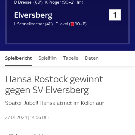
u
6
9
D Dressel (
69'
)
K Pröger (
90+2'
11m)
e
9
2
SV Elversberg
1
r
.
.
m
m
4
s
9
L Schnellbacher (
41'
)
F Jakel (
90+1'
)
i
i
1
/
1
n
n
.
o
.
u
u
m
m
t
t
i
i
e
e
n
n
Spielbericht
Spielfilm
Tabelle
Daten
u
u
t
t
e
e
Aufstellung
Live
Hansa Rostock gewinnt
gegen SV Elversberg
Später Jubel! Hansa atmet im Keller auf
27.01.2024 | 14:56 Uhr