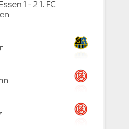
ssen 1 - 2 1. FC
ken
r
nn
z