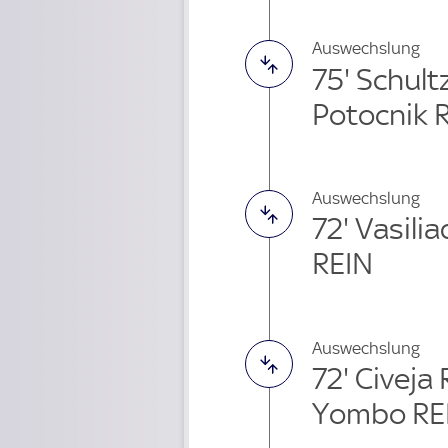
Auswechslung
75' Schul
Potocnik 
Auswechslung
72' Vasili
REIN
Auswechslung
72' Civeja
Yombo RE