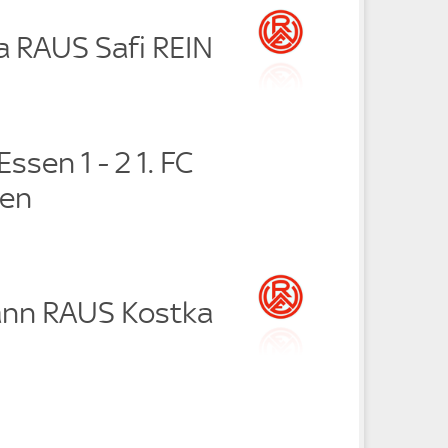
a RAUS Safi REIN
ssen 1 - 2 1. FC
ken
ann RAUS Kostka