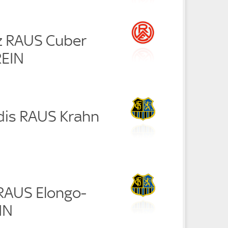
tz RAUS Cuber
REIN
adis RAUS Krahn
 RAUS Elongo-
IN