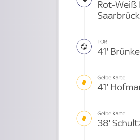
Rot-Weiß E
Saarbrüc
TOR
41' Brünke
Gelbe Karte
41' Hofma
Gelbe Karte
38' Schult