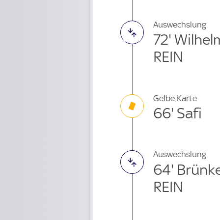
Auswechslung
72' Wilhe
REIN
Gelbe Karte
66' Safi
Auswechslung
64' Brün
REIN