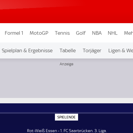
Formel 1
MotoGP
Tennis
Golf
NBA
NHL
Meh
Spielplan & Ergebnisse
Tabelle
Torjäger
Ligen & W
S
SPIELENDE
P
I
E
Rot-Weiß Essen - 1. FC Saarbrücken. 3. Liga.