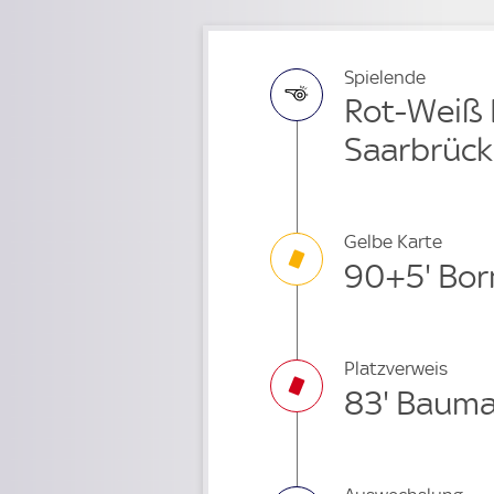
Spielende
Rot-Weiß E
Saarbrüc
Gelbe Karte
90+5' Bo
Platzverweis
83' Baum