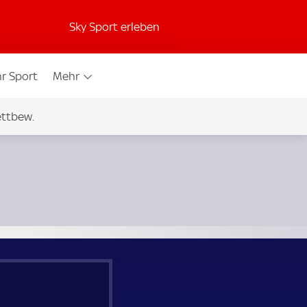
Sky Sport erleben
r Sport
Mehr
ettbew.