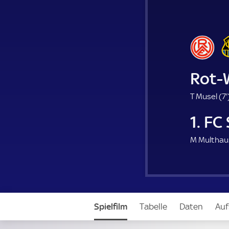
Rot-
T Musel (
7'
.
1. FC
i
M Multhau
Spielfilm
Tabelle
Daten
Auf