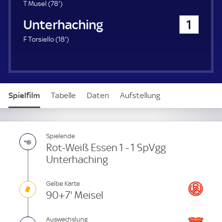
u
7
T Musel (
78'
)
e
8
SpVgg Unterhaching
1
r
.
m
1
F Torsiello (
18'
)
i
8
n
.
u
m
t
i
e
n
Spielfilm
Tabelle
Daten
Aufstellung
u
t
e
Live
Spielende
Rot-Weiß Essen 1 - 1 SpVgg
Unterhaching
Gelbe Karte
90+7' Meisel
Auswechslung