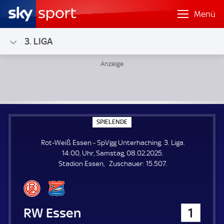
Menü
3. LIGA
Rot-Weiß Essen - SpVgg Unterhaching; 3. Liga
S
SPIELENDE
P
I
Rot-Weiß Essen - SpVgg Unterhaching. 3. Liga.
E
L
14:00, Uhr, Samstag, 08.02.2025.
E
Z
Stadion Essen
Zuschauer:
15.507.
N
D
u
E
s
c
h
Rot-Weiß Essen
1
a