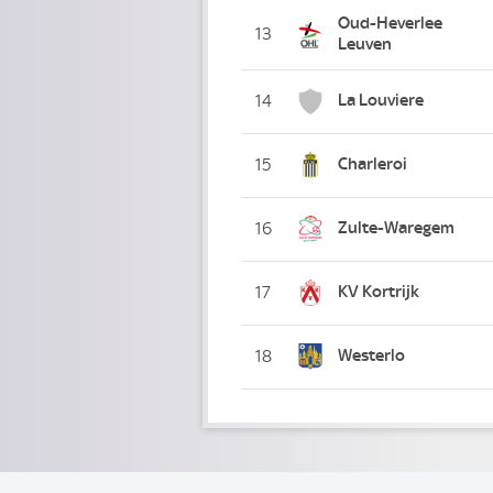
Oud-Heverlee
13
Leuven
La Louviere
14
Charleroi
15
Zulte-Waregem
16
KV Kortrijk
17
Westerlo
18