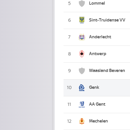
Lommel
5
Sint-Truidense VV
6
Anderlecht
7
Antwerp
8
Waasland Beveren
9
Genk
10
AA Gent
11
Mechelen
12