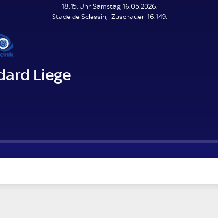
L
18:15, Uhr, Samstag, 16.05.2026.
E
Z
Stade de Sclessin
Zuschauer:
16.149.
N
D
u
E
s
c
h
a
dard Liege
u
e
r