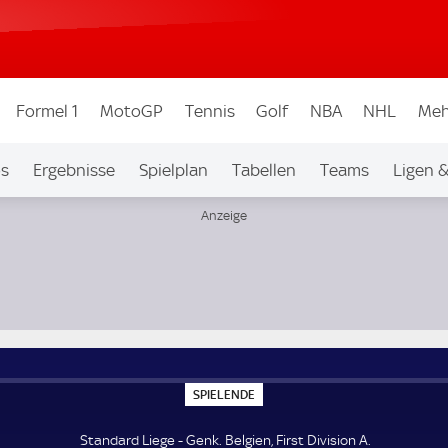
Formel 1
MotoGP
Tennis
Golf
NBA
NHL
Meh
os
Ergebnisse
Spielplan
Tabellen
Teams
Ligen 
S
SPIELENDE
P
I
E
Standard Liege - Genk. Belgien, First Division A.