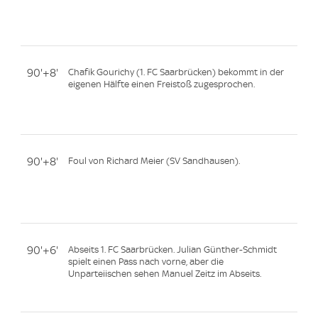
90'+8'
Chafik Gourichy (1. FC Saarbrücken) bekommt in der
eigenen Hälfte einen Freistoß zugesprochen.
90'+8'
Foul von Richard Meier (SV Sandhausen).
90'+6'
Abseits 1. FC Saarbrücken. Julian Günther-Schmidt
spielt einen Pass nach vorne, aber die
Unparteiischen sehen Manuel Zeitz im Abseits.