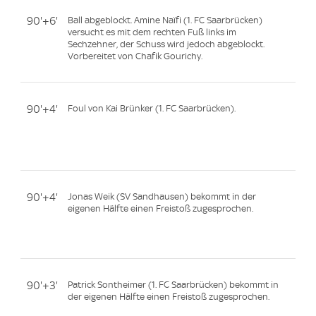
90'+6'
Ball abgeblockt. Amine Naïfi (1. FC Saarbrücken)
versucht es mit dem rechten Fuß links im
Sechzehner, der Schuss wird jedoch abgeblockt.
Vorbereitet von Chafik Gourichy.
90'+4'
Foul von Kai Brünker (1. FC Saarbrücken).
90'+4'
Jonas Weik (SV Sandhausen) bekommt in der
eigenen Hälfte einen Freistoß zugesprochen.
90'+3'
Patrick Sontheimer (1. FC Saarbrücken) bekommt in
der eigenen Hälfte einen Freistoß zugesprochen.