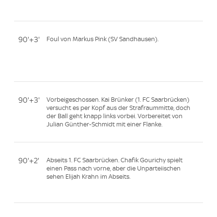
90'+3'
Foul von Markus Pink (SV Sandhausen).
90'+3'
Vorbeigeschossen. Kai Brünker (1. FC Saarbrücken)
versucht es per Kopf aus der Strafraummitte, doch
der Ball geht knapp links vorbei. Vorbereitet von
Julian Günther-Schmidt mit einer Flanke.
90'+2'
Abseits 1. FC Saarbrücken. Chafik Gourichy spielt
einen Pass nach vorne, aber die Unparteiischen
sehen Elijah Krahn im Abseits.