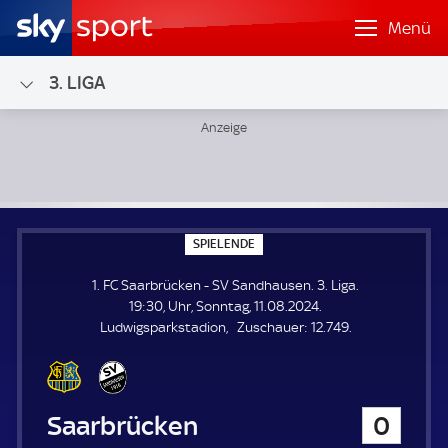
Menü
3. LIGA
1. FC Saarbrücken - SV Sandhausen; 3. Liga
S
SPIELENDE
P
I
1. FC Saarbrücken - SV Sandhausen. 3. Liga.
E
L
19:30, Uhr, Sonntag, 11.08.2024.
E
Z
Ludwigsparkstadion
Zuschauer:
12.749.
N
D
u
E
s
c
h
1. FC Saarbrücken
0
a