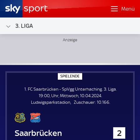
Menü
3. LIGA
1. FC Saarbrücken - SpVgg Unterhaching; 3. Liga
S
SPIELENDE
P
I
1. FC Saarbrücken - SpVgg Unterhaching. 3. Liga.
E
L
19:00, Uhr, Mittwoch, 10.04.2024.
E
Z
Ludwigsparkstadion
Zuschauer:
10.166.
N
D
u
E
s
c
h
1. FC Saarbrücken
2
a