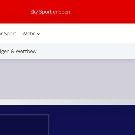
Sky Sport erleben
r Sport
Mehr
igen & Wettbew.