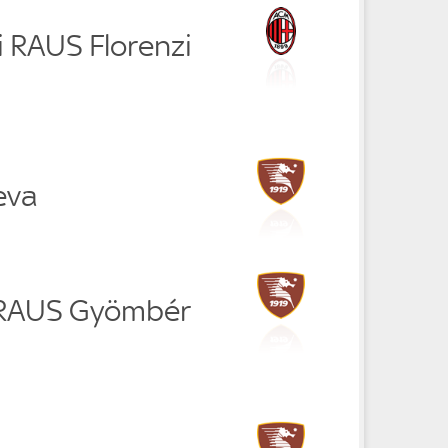
i RAUS Florenzi
eva
a RAUS Gyömbér