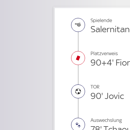
Spielende
Salernitan
Platzverweis
90+4' Fiori
TOR
90' Jovic
Auswechslung
78' Tchao