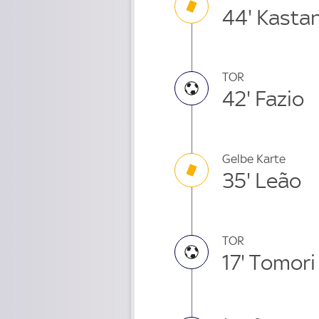
44' Kasta
TOR
42' Fazio
Gelbe Karte
35' Leão
TOR
17' Tomori