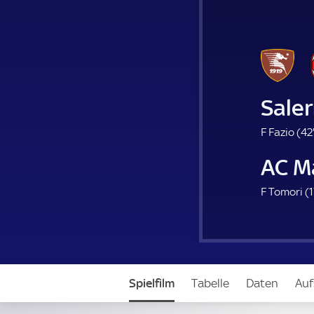
Sale
F Fazio (
42
AC M
F Tomori (
1
Spielfilm
Tabelle
Daten
Auf