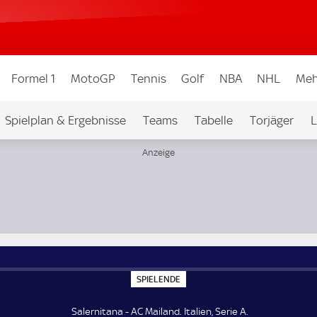
Formel 1
MotoGP
Tennis
Golf
NBA
NHL
Meh
Spielplan & Ergebnisse
Teams
Tabelle
Torjäger
L
S
SPIELENDE
P
I
E
Salernitana - AC Mailand. Italien, Serie A.