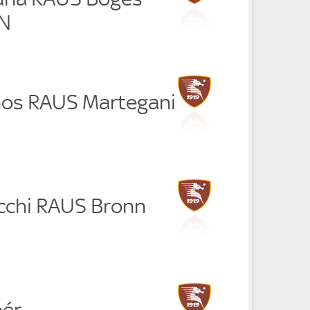
IN
nos RAUS Martegani
cchi RAUS Bronn
bér