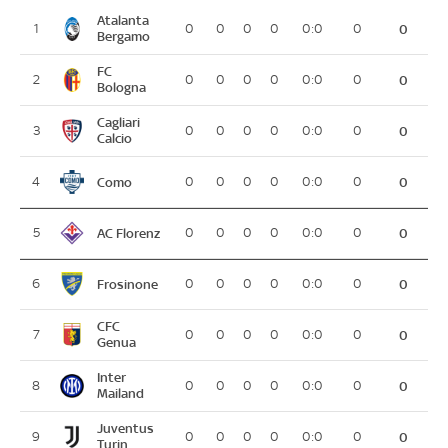
Atalanta
1
0
0
0
0
0:0
0
0
Bergamo
FC
2
0
0
0
0
0:0
0
0
Bologna
Cagliari
3
0
0
0
0
0:0
0
0
Calcio
Como
4
0
0
0
0
0:0
0
0
AC Florenz
5
0
0
0
0
0:0
0
0
Frosinone
6
0
0
0
0
0:0
0
0
CFC
7
0
0
0
0
0:0
0
0
Genua
Inter
8
0
0
0
0
0:0
0
0
Mailand
Juventus
9
0
0
0
0
0:0
0
0
Turin