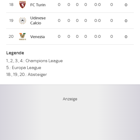
FC Turin
18
0
0
0
0
0:0
0
0
Udinese
19
0
0
0
0
0:0
0
0
Calcio
Venezia
20
0
0
0
0
0:0
0
0
Legende
1., 2., 3., 4.: Champions League
5.: Europa League
18., 19., 20.: Absteiger