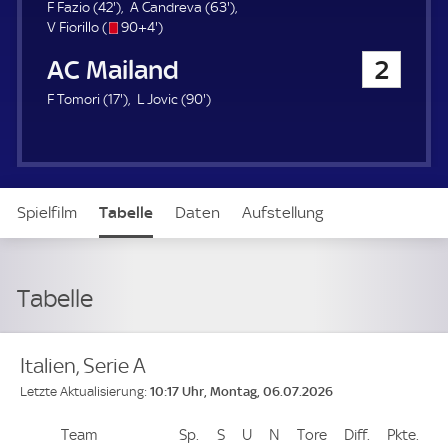
u
4
6
F Fazio (
42'
)
A Candreva (
63'
)
e
2
s
9
3
V Fiorillo (
90+4'
)
r
.
/
4
.
AC Mailand
2
m
o
.
m
i
m
i
1
9
F Tomori (
17'
)
L Jovic (
90'
)
n
i
n
7
0
u
n
u
.
.
t
u
t
m
m
e
t
e
i
i
e
n
n
Spielfilm
Tabelle
Daten
Aufstellung
u
u
t
t
e
e
Tabelle
Italien, Serie A
10:17 Uhr, Montag, 06.07.2026
Letzte Aktualisierung:
Team
Team
Sp.
Spiele
S
Siege
U
Unentschieden
N
Niederlagen
Tore
Tore
Diff.
Differenz
Pkte.
Pun
Platz