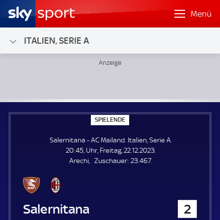
Menü
ITALIEN, SERIE A
Salernitana - AC Mailand; Italien, Serie A
S
SPIELENDE
P
I
Salernitana - AC Mailand. Italien, Serie A.
E
L
20:45, Uhr, Freitag, 22.12.2023.
E
Z
Arechi
Zuschauer:
23.467.
N
D
u
E
s
c
h
Salernitana
2
a