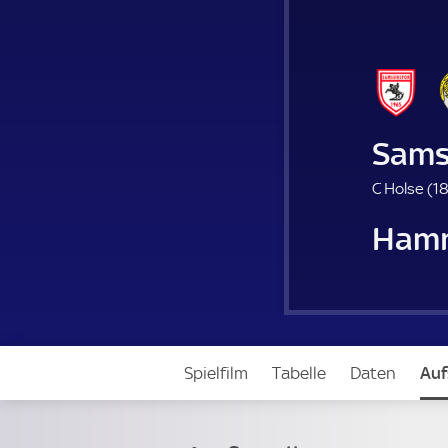
Sams
C Holse (
18
Hamr
Spielfilm
Tabelle
Daten
Auf