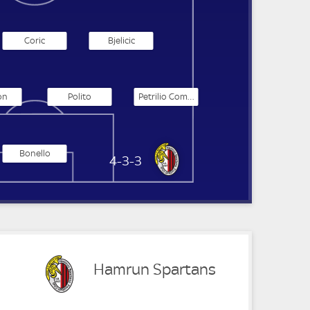
Coric
Bjelicic
on
Polito
Petrilio Compri
Bonello
Hamrun Spartans
4-3-3
Hamrun Spartans