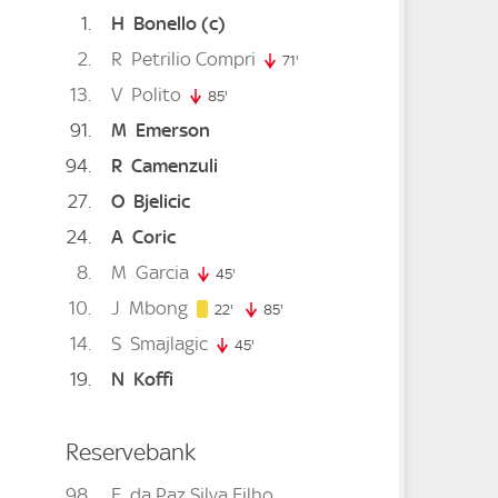
1
H
Bonello
(c)
2
R
Petrilio Compri
71'
71. minute
13
V
Polito
85'
85. minute
91
M
Emerson
94
R
Camenzuli
te
27
O
Bjelicic
inute
24
A
Coric
8
M
Garcia
inute
45'
45. minute
10
J
Mbong
22. minute
22'
85'
85. minute
14
S
Smajlagic
45'
45. minute
19
N
Koffi
7. minute
Reservebank
98
F
da Paz Silva Filho