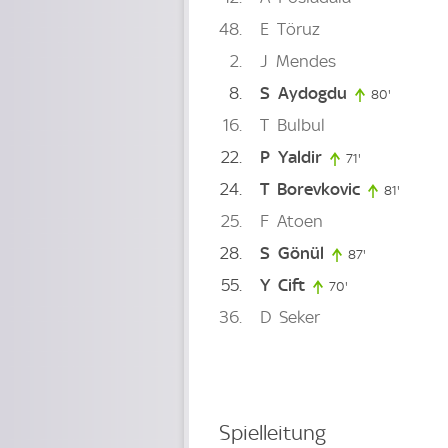
48
E
Töruz
2
J
Mendes
8
S
Aydogdu
80'
80. minu
16
T
Bulbul
22
P
Yaldir
71'
71. minute
24
T
Borevkovic
81'
81. minu
25
F
Atoen
28
S
Gönül
87'
87. minute
55
Y
Cift
70'
70. minute
36
D
Seker
Spielleitung