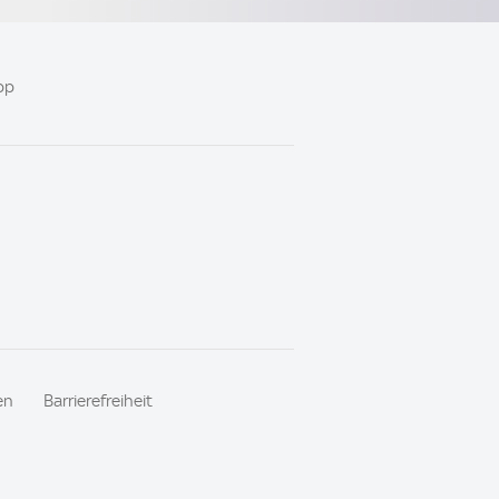
pp
en
Barrierefreiheit