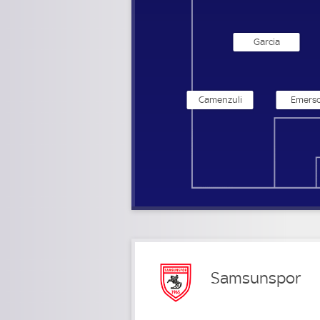
Garcia
Camenzuli
Emers
Samsunspor