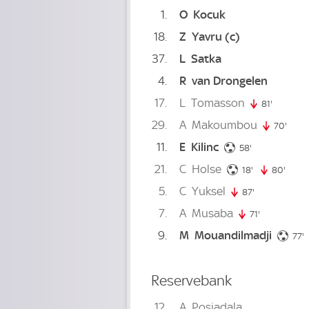
1
O
Kocuk
18
Z
Yavru
(c)
37
L
Satka
4
R
van Drongelen
17
L
Tomasson
81'
81. minu
29
A
Makoumbou
70'
70. m
11
E
Kilinc
58. minute
58'
21
C
Holse
18. minute
18'
80'
80. m
5
C
Yuksel
87'
87. minute
7
A
Musaba
71'
71. minute
9
M
Mouandilmadji
7
77'
Reservebank
12
A
Posiadala