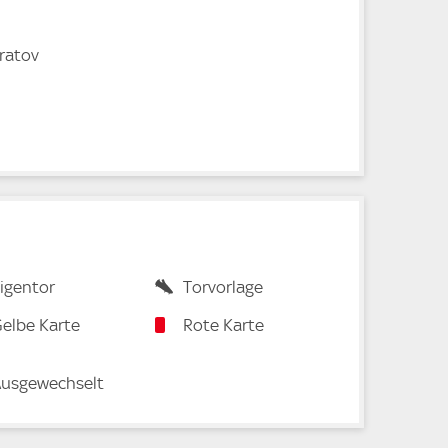
ratov
igentor
Torvorlage
elbe Karte
Rote Karte
usgewechselt