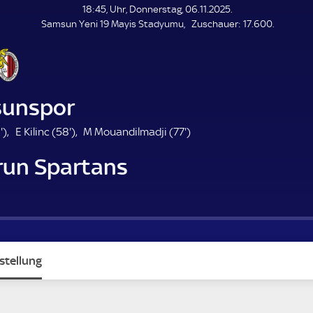
L
18:45, Uhr, Donnerstag, 06.11.2025.
E
Z
Samsun Yeni 19 Mayis Stadyumu
Zuschauer:
17.600.
N
D
u
E
s
c
h
a
unspor
u
e
1
5
7
'
)
E Kilinc (
58'
)
M Mouandilmadji (
77'
)
r
8
8
7
un Spartans
.
.
.
m
m
m
i
i
i
n
n
n
u
u
u
t
t
t
e
e
e
stellung