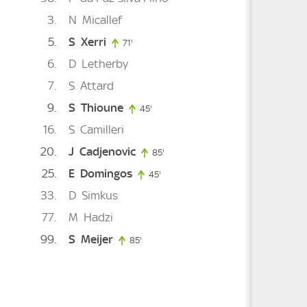
3
N
Micallef
5
S
Xerri
71'
71. minute
6
D
Letherby
te
7
S
Attard
9
S
Thioune
45'
45. minute
16
S
Camilleri
te
20
J
Cadjenovic
85'
85. minute
25
E
Domingos
45'
45. minute
33
D
Simkus
77
M
Hadzi
99
S
Meijer
85'
85. minute