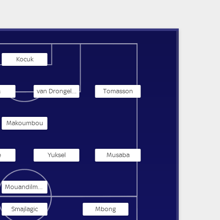
Kocuk
a
van Drongelen
Tomasson
Makoumbou
e
Yuksel
Musaba
Mouandilmadji
Smajlagic
Mbong