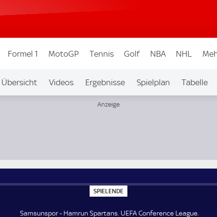
Formel 1
MotoGP
Tennis
Golf
NBA
NHL
Meh
Übersicht
Videos
Ergebnisse
Spielplan
Tabelle
S
SPIELENDE
P
I
E
Samsunspor - Hamrun Spartans. UEFA Conference League.