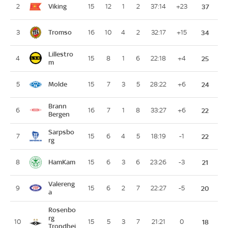
Viking
2
15
12
1
2
37:14
+23
37
Tromso
3
16
10
4
2
32:17
+15
34
Lillestro
4
15
8
1
6
22:18
+4
25
m
Molde
5
15
7
3
5
28:22
+6
24
Brann
6
16
7
1
8
33:27
+6
22
Bergen
Sarpsbo
7
15
6
4
5
18:19
-1
22
rg
HamKam
8
15
6
3
6
23:26
-3
21
Valereng
9
15
6
2
7
22:27
-5
20
a
Rosenbo
rg
10
15
5
3
7
21:21
0
18
Trondhei