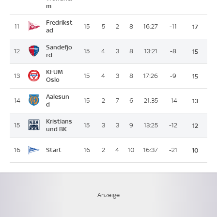
m
Fredrikst
11
15
5
2
8
16:27
-11
17
ad
Sandefjo
12
15
4
3
8
13:21
-8
15
rd
KFUM
13
15
4
3
8
17:26
-9
15
Oslo
Aalesun
14
15
2
7
6
21:35
-14
13
d
Kristians
15
15
3
3
9
13:25
-12
12
und BK
Start
16
16
2
4
10
16:37
-21
10