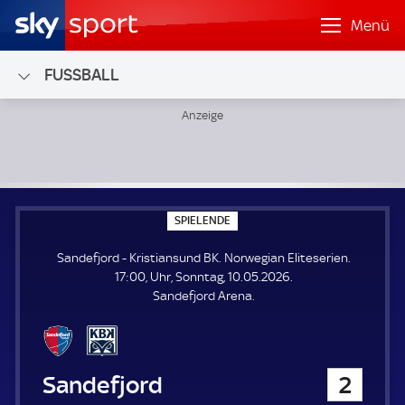
Menü
FUSSBALL
Sandefjord - Kristiansund BK; Norwegian Eliteserien
S
SPIELENDE
P
I
Sandefjord - Kristiansund BK. Norwegian Eliteserien.
E
L
17:00, Uhr, Sonntag, 10.05.2026.
E
Sandefjord Arena.
N
D
E
Sandefjord
2