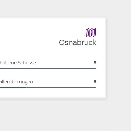
Osnabrück
haltene Schüsse
Osnabrück:
5
alleroberungen
Osnabrück:
6