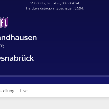
L
14:00, Uhr, Samstag, 03.08.2024.
E
Z
Hardtwaldstadion
Zuschauer:
3.594.
N
D
u
E
s
c
h
a
andhausen
u
e
9
3'
)
r
3
Osnabrück
.
m
i
n
u
t
e
stellung
Live