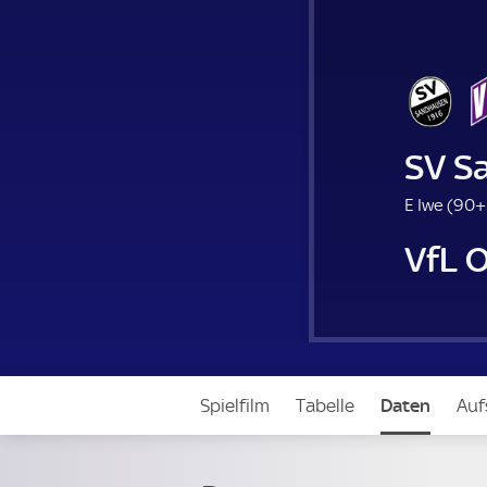
SV S
E Iwe (
90+
VfL 
Spielfilm
Tabelle
Daten
Auf