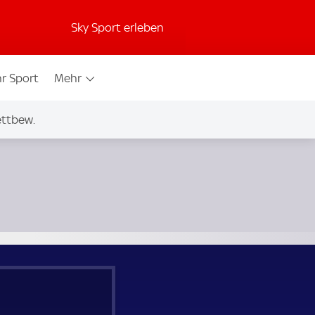
Sky Sport erleben
r Sport
Mehr
ettbew.