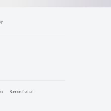
pp
en
Barrierefreiheit