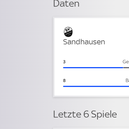
Daten
Verteidigung
Sandhausen
Sandhausen:
Ge
3
Sandhausen:
B
8
Letzte 6 Spiele