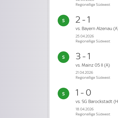
Regionalliga Südwest
2 - 1
vs.
Bayern Alzenau
(A
25.04.2026
Regionalliga Südwest
3 - 1
vs.
Mainz 05 II
(A)
21.04.2026
Regionalliga Südwest
1 - 0
vs.
SG Barockstadt
(H
18.04.2026
Regionalliga Südwest