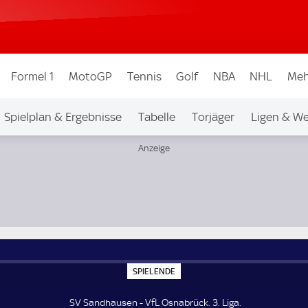
Formel 1
MotoGP
Tennis
Golf
NBA
NHL
Meh
Spielplan & Ergebnisse
Tabelle
Torjäger
Ligen & W
S
SPIELENDE
P
I
E
SV Sandhausen - VfL Osnabrück. 3. Liga.