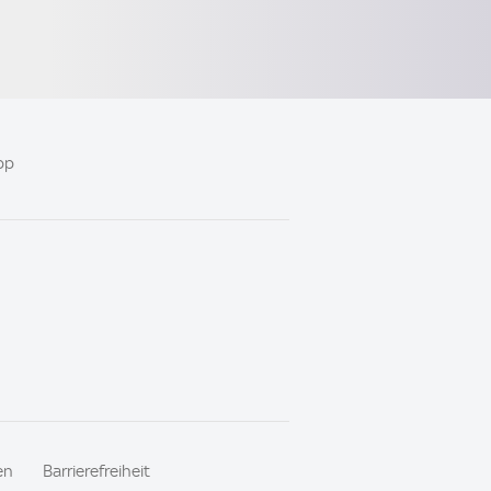
pp
en
Barrierefreiheit