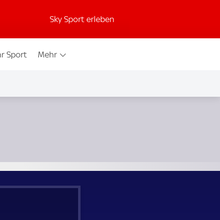
Sky Sport erleben
r Sport
Mehr