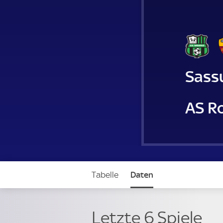
Sass
AS R
Tabelle
Daten
Letzte 6 Spiele