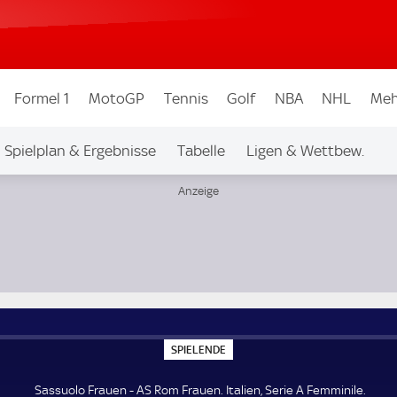
Formel 1
MotoGP
Tennis
Golf
NBA
NHL
Meh
Spielplan & Ergebnisse
Tabelle
Ligen & Wettbew.
e
S
SPIELENDE
P
I
E
Sassuolo Frauen - AS Rom Frauen. Italien, Serie A Femminile.