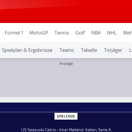
Formel 1
MotoGP
Tennis
Golf
NBA
NHL
Meh
Spielplan & Ergebnisse
Teams
Tabelle
Torjäger
L
S
SPIELENDE
P
I
E
US Sassuolo Calcio - Inter Mailand. Italien, Serie A.