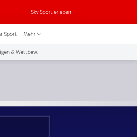
Sky Sport erleben
r Sport
Mehr
igen & Wettbew.