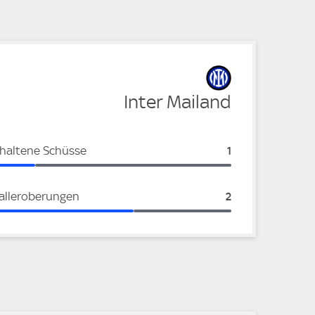
Inter Mailand
haltene Schüsse
Inter Mailand:
1
alleroberungen
Inter Mailand:
2