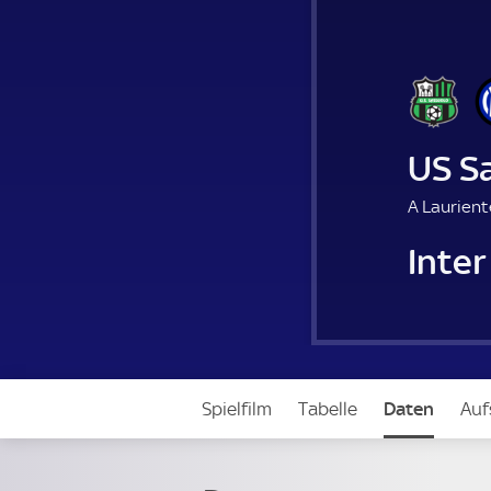
US S
A Laurient
Inter
Spielfilm
Tabelle
Daten
Auf