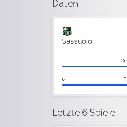
Daten
Verteidigung
Sassuolo
Sassuolo:
Ge
1
Sassuolo:
B
6
Letzte 6 Spiele