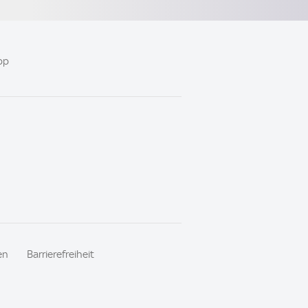
pp
en
Barrierefreiheit