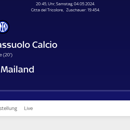
L
20:45, Uhr, Samstag, 04.05.2024.
E
Z
Citta del Tricolore
Zuschauer:
19.454.
N
D
u
E
s
c
h
a
assuolo Calcio
u
e
2
e (
20'
)
r
0
 Mailand
.
m
i
n
u
t
e
stellung
Live