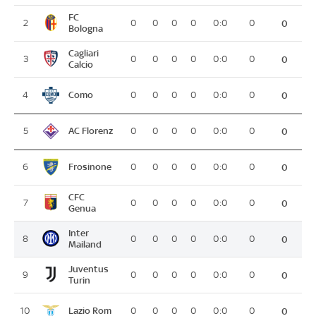
FC
2
0
0
0
0
0:0
0
0
Bologna
Cagliari
3
0
0
0
0
0:0
0
0
Calcio
Como
4
0
0
0
0
0:0
0
0
AC Florenz
5
0
0
0
0
0:0
0
0
Frosinone
6
0
0
0
0
0:0
0
0
CFC
7
0
0
0
0
0:0
0
0
Genua
Inter
8
0
0
0
0
0:0
0
0
Mailand
Juventus
9
0
0
0
0
0:0
0
0
Turin
Lazio Rom
10
0
0
0
0
0:0
0
0