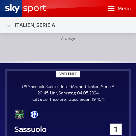
Menü
ITALIEN, SERIE A
US Sassuolo Calcio - Inter Mailand; Italien, Serie A
S
SPIELENDE
P
I
US Sassuolo Calcio - Inter Mailand. Italien, Serie A.
E
L
20:45, Uhr, Samstag, 04.05.2024.
E
Z
Citta del Tricolore
Zuschauer:
19.454.
N
D
u
E
s
c
h
US Sassuolo Calcio
1
a