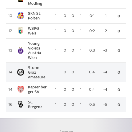
Mödling
SKN St.
10
1
0
0
1
0:1
-1
0
Pölten
WSPG
12
1
0
0
1
0:2
-2
0
Wels
Young
Violets
13
1
0
0
1
0:3
-3
0
Austria
Wien
Sturm
14
Graz
1
0
0
1
0:4
-4
0
Amateure
Kapfenber
14
1
0
0
1
0:4
-4
0
ger SV
SC
16
1
0
0
1
0:5
-5
0
Bregenz