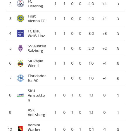
FC
2
1
1
0
0
4:0
+4
3
Liefering
First
3
1
1
0
0
4:0
+4
3
Vienna FC
FC Blau
4
1
1
0
0
3:0
+3
3
Weiß Linz
SV Austria
5
1
1
0
0
2:0
+2
3
Salzburg
SK Rapid
6
1
1
0
0
1:0
+1
3
Wien II
Floridsdor
7
1
1
0
0
1:0
+1
3
fer AC
SKU
8
Amstette
1
0
1
0
1:1
0
1
n
ASK
9
1
0
1
0
1:1
0
1
Voitsberg
Admira
10
Wacker
1
0
0
1
0:1
-1
0