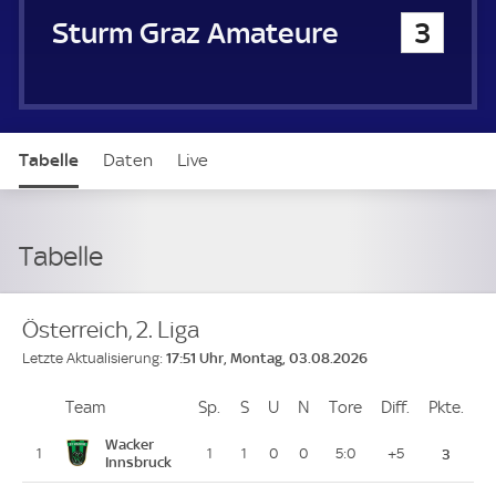
Sturm Graz Amateure
3
Tabelle
Daten
Live
Tabelle
Österreich, 2. Liga
17:51 Uhr, Montag, 03.08.2026
Letzte Aktualisierung:
Team
Team
Sp.
Spiele
S
Siege
U
Unentschieden
N
Niederlagen
Tore
Tore
Diff.
Differenz
Pkte.
Pun
Platz
Wacker
1
1
1
0
0
5:0
+5
3
Innsbruck