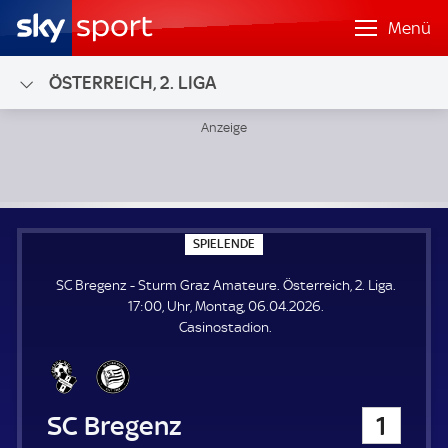
Menü
ÖSTERREICH, 2. LIGA
SC Bregenz - Sturm Graz Amateure; Österreich, 2. Liga
S
SPIELENDE
P
I
SC Bregenz - Sturm Graz Amateure. Österreich, 2. Liga.
E
L
17:00, Uhr, Montag, 06.04.2026.
E
Casinostadion.
N
D
E
SC Bregenz
1