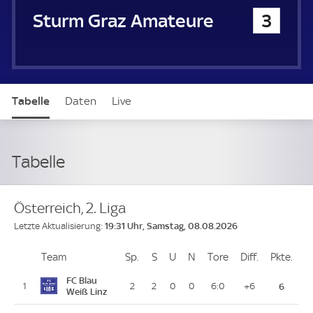
Sturm Graz Amateure
3
Tabelle
Daten
Live
Tabelle
Österreich, 2. Liga
19:31 Uhr, Samstag, 08.08.2026
Letzte Aktualisierung:
Team
Team
Sp.
Spiele
S
Siege
U
Unentschieden
N
Niederlagen
Tore
Tore
Diff.
Differenz
Pkte.
Pun
Platz
FC Blau
1
2
2
0
0
6:0
+6
6
Weiß Linz