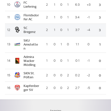
FC
10
2
1
0
1
6:3
+3
3
Liefering
Floridsdor
11
2
1
0
1
3:4
-1
3
fer AC
SC
12
2
1
0
1
3:7
-4
3
Bregenz
SKU
13
Amstette
1
0
1
0
1:1
0
1
n
Admira
14
Wacker
1
0
0
1
0:1
-1
0
Mödling
SKN St.
15
2
0
0
2
0:2
-2
0
Pölten
Kapfenber
16
2
0
0
2
2:7
-5
0
ger SV