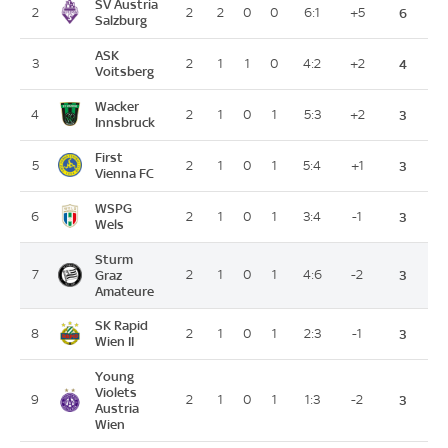
SV Austria
2
2
2
0
0
6:1
+5
6
Salzburg
ASK
3
2
1
1
0
4:2
+2
4
Voitsberg
Wacker
4
2
1
0
1
5:3
+2
3
Innsbruck
First
5
2
1
0
1
5:4
+1
3
Vienna FC
WSPG
6
2
1
0
1
3:4
-1
3
Wels
Sturm
7
Graz
2
1
0
1
4:6
-2
3
Amateure
SK Rapid
8
2
1
0
1
2:3
-1
3
Wien II
Young
Violets
9
2
1
0
1
1:3
-2
3
Austria
Wien