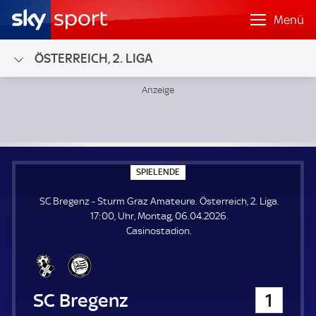
Menü
ÖSTERREICH, 2. LIGA
SC Bregenz - Sturm Graz Amateure; Österreich, 2. Liga
S
SPIELENDE
P
I
SC Bregenz - Sturm Graz Amateure. Österreich, 2. Liga.
E
L
17:00, Uhr, Montag, 06.04.2026.
E
Casinostadion.
N
D
E
SC Bregenz
1