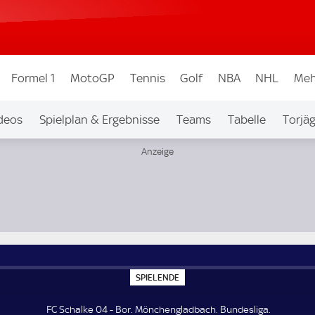
Formel 1
MotoGP
Tennis
Golf
NBA
NHL
Meh
deos
Spielplan & Ergebnisse
Teams
Tabelle
Torjä
S
SPIELENDE
P
I
E
FC Schalke 04 - Bor. Mönchengladbach. Bundesliga.