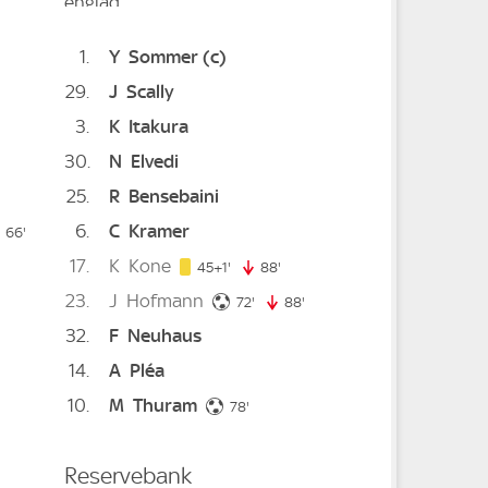
1
Y
Sommer
(c)
29
J
Scally
3
K
Itakura
30
N
Elvedi
25
R
Bensebaini
e
6
C
Kramer
 minute
66'
66. minute
17
K
Kone
46. minute
te
45+1'
88'
88. minute
23
J
Hofmann
72. minute
72'
88'
88. minute
32
F
Neuhaus
14
A
Pléa
nute
10
M
Thuram
te
78. minute
78'
Reservebank