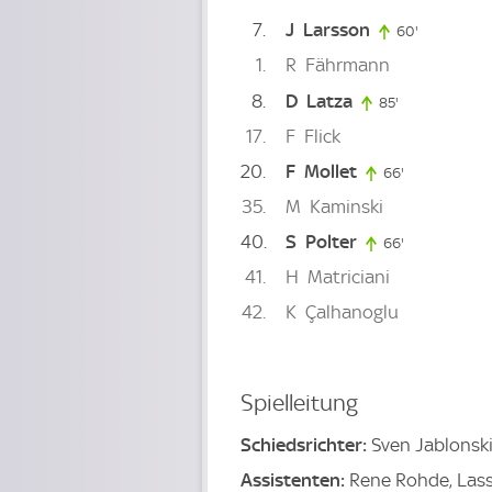
7
J
Larsson
60'
60. minute
1
R
Fährmann
8
D
Latza
85'
85. minute
17
F
Flick
20
F
Mollet
66'
66. minute
35
M
Kaminski
40
S
Polter
66'
66. minute
41
H
Matriciani
42
K
Çalhanoglu
Spielleitung
Schiedsrichter:
Sven Jablonsk
Assistenten:
Rene Rohde, Lass