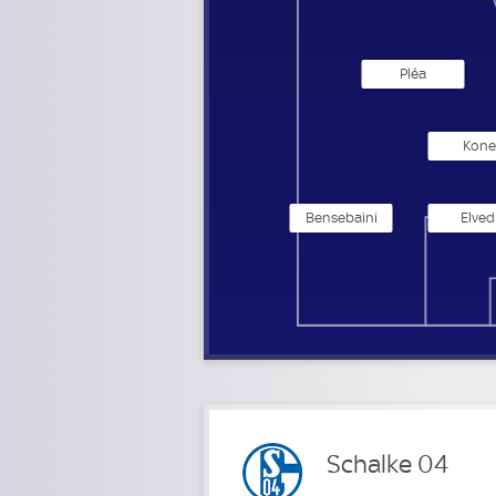
Pléa
Kone
Bensebaini
Elved
Schalke 04