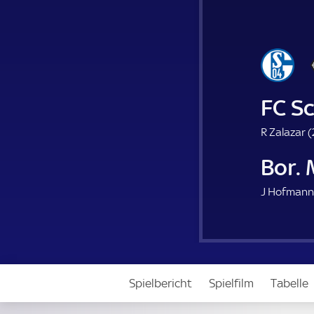
FC S
R Zalazar (
Bor.
J Hofmann
Spielbericht
Spielfilm
Tabelle