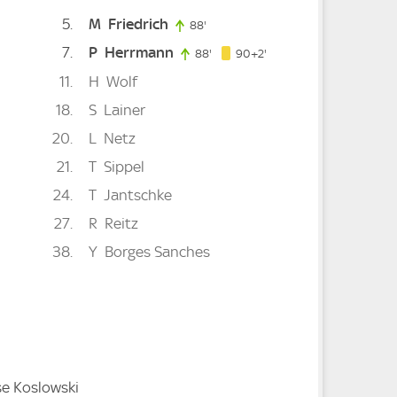
5
M
Friedrich
88'
88. minute
7
P
Herrmann
92. minute
88'
88. minute
90+2'
11
H
Wolf
18
S
Lainer
20
L
Netz
21
T
Sippel
24
T
Jantschke
27
R
Reitz
38
Y
Borges Sanches
i
e Koslowski