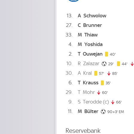
13
A
Schwolow
27
C
Brunner
33
M
Thiaw
4
M
Yoshida
2
T
Ouwejan
40. minut
40'
10
R
Zalazar
29. minute
44.
29'
44'
30
A
Kral
57. minute
57'
85'
85. minu
6
T
Krauss
35. minute
35'
29
T
Mohr
60'
60. minute
9
S
Terodde
(c)
66'
66. mi
11
M
Bülter
93. minu
90+3'
EM
Reservebank