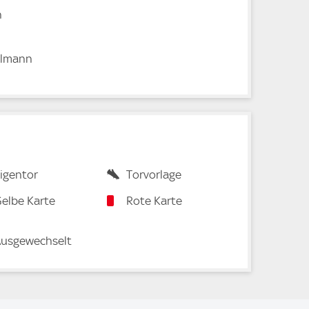
n
elmann
igentor
Torvorlage
elbe Karte
Rote Karte
usgewechselt