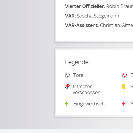
Vierter Offizieller:
Robin Brau
VAR:
Sascha Stegemann
VAR-Assistent:
Christian Gitt
Legende
Tore
E
Elfmeter
G
verschossen
Eingewechselt
A