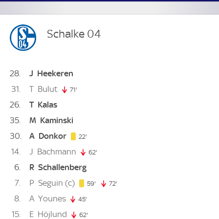
Schalke 04
28
J
Heekeren
31
T
Bulut
71'
71. minute
26
T
Kalas
35
M
Kaminski
30
A
Donkor
22. minute
22'
14
J
Bachmann
62'
62. minute
6
R
Schallenberg
7
P
Seguin
(c)
59. minute
59'
72'
72. minute
8
A
Younes
45'
45. minute
15
E
Höjlund
62'
62. minute