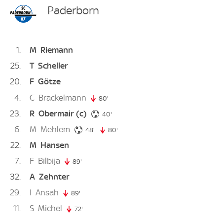
Paderborn
1
M
Riemann
25
T
Scheller
20
F
Götze
4
C
Brackelmann
80'
80. minute
23
R
Obermair
(c)
40. minute
40'
6
M
Mehlem
48. minute
48'
80'
80. minute
22
M
Hansen
7
F
Bilbija
89'
89. minute
32
A
Zehnter
29
I
Ansah
89'
89. minute
11
S
Michel
72'
72. minute