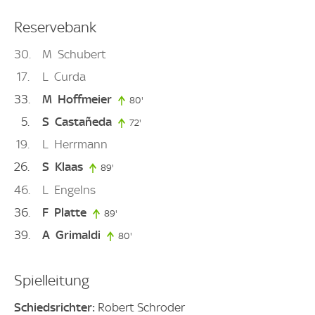
Reservebank
30
M
Schubert
17
L
Curda
33
M
Hoffmeier
80'
80. minute
5
S
Castañeda
72'
72. minute
19
L
Herrmann
26
S
Klaas
89'
89. minute
46
L
Engelns
36
F
Platte
89'
89. minute
39
A
Grimaldi
80'
80. minute
Spielleitung
Schiedsrichter:
Robert Schroder