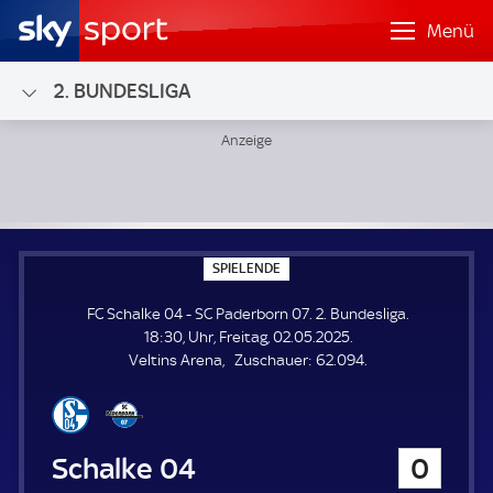
Menü
2. BUNDESLIGA
FC Schalke 04 - SC Paderborn 07; 2. Bundesliga
S
SPIELENDE
P
I
FC Schalke 04 - SC Paderborn 07. 2. Bundesliga.
E
L
18:30, Uhr, Freitag, 02.05.2025.
E
Z
Veltins Arena
Zuschauer:
62.094.
N
D
u
E
s
c
h
FC Schalke 04
0
a