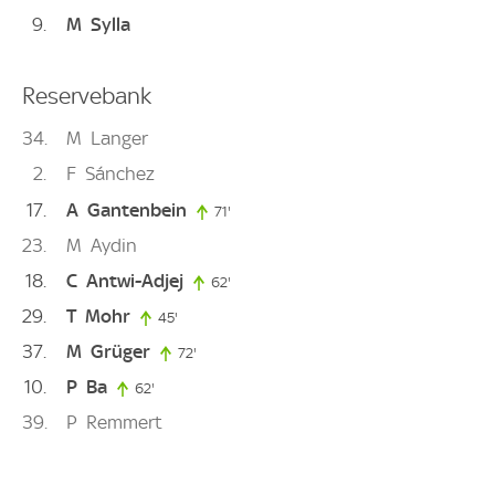
9
M
Sylla
Reservebank
34
M
Langer
2
F
Sánchez
17
A
Gantenbein
71'
71. minute
23
M
Aydin
18
C
Antwi-Adjej
62'
62. minute
29
T
Mohr
45'
45. minute
37
M
Grüger
72'
72. minute
10
P
Ba
62'
62. minute
39
P
Remmert