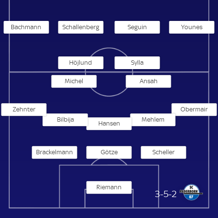
Bachmann
Schallenberg
Seguin
Younes
Höjlund
Sylla
Michel
Ansah
Zehnter
Obermair
Bilbija
Mehlem
Hansen
Brackelmann
Götze
Scheller
Riemann
SC Paderborn 07
3-5-2